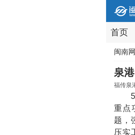
首页
闽南
泉港
福传泉港 
5月
重点
题，
压实