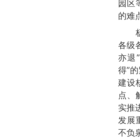
园区
的难
杨昌
各级
亦退
得”
建设
点、
实推
发展
不负