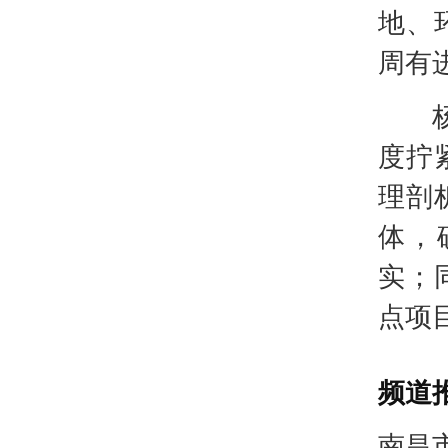
地、
周有
杨昌
度拧
理剖
体，
实；
点项
频道
南昌