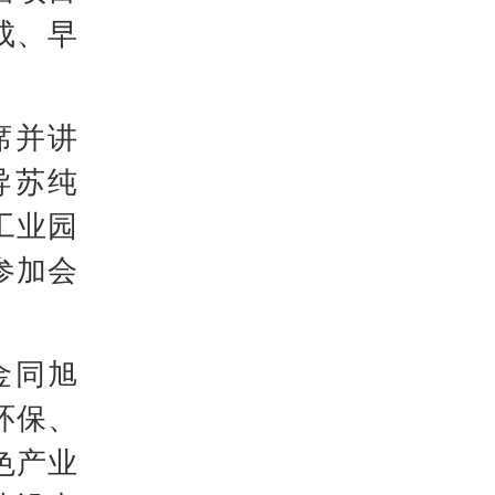
成、早
席并讲
导苏纯
工业园
参加会
金同旭
环保、
色产业