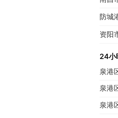
防城
资阳
24
泉港
泉港