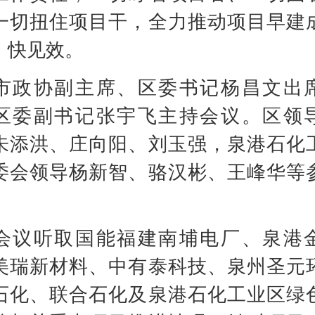
一切扭住项目干，全力推动项目早建
、快见效。
协副主席、区委书记杨昌文出
区委副书记张宇飞主持会议。区领
朱添洪、庄向阳、刘玉强，泉港石化
委会领导杨新智、骆汉彬、王峰华等
听取国能福建南埔电厂、泉港
美瑞新材料、中有泰科技、泉州圣元
石化、联合石化及泉港石化工业区绿