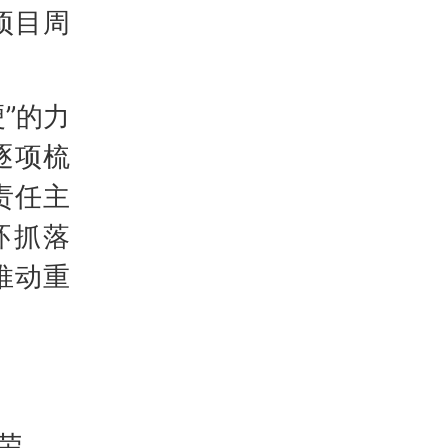
项目周
”的力
逐项梳
责任主
环抓落
推动重
荣