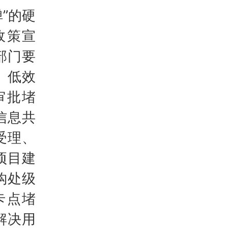
”的硬
政策宣
部门要
、低效
审批堵
信息共
受理、
项目建
钩处级
卡点堵
解决用