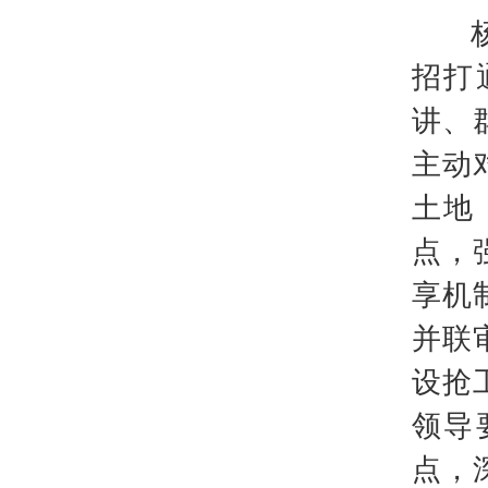
杨昌
招打
讲、
主动
土地
点，
享机
并联
设抢
领导
点，