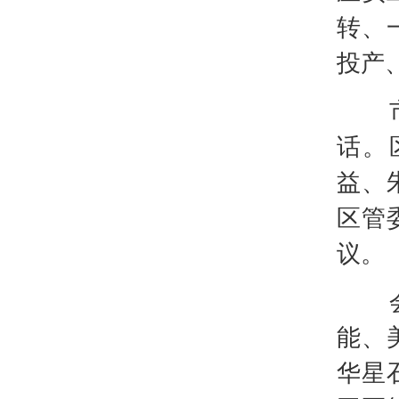
转、
投产
市政
话。
益、
区管
议。
会议
能、
华星