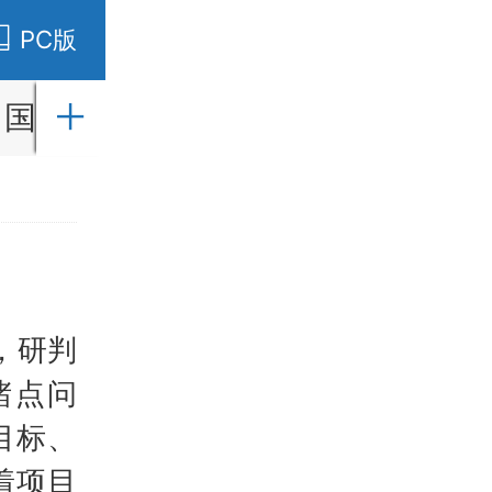
PC版
国内
国际
财经
社会
教育
，研判
堵点问
目标、
着项目