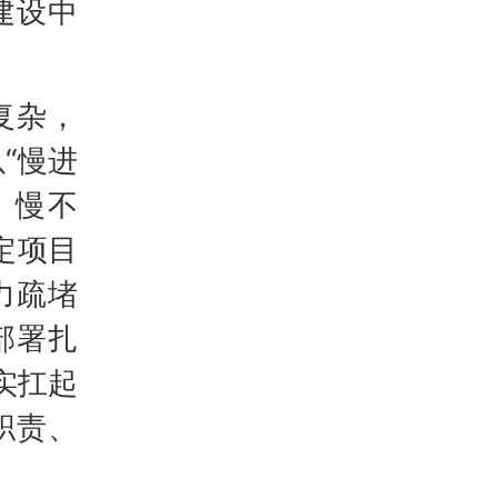
建设中
复杂，
“慢进
、慢不
定项目
力疏堵
部署扎
实扛起
职责、