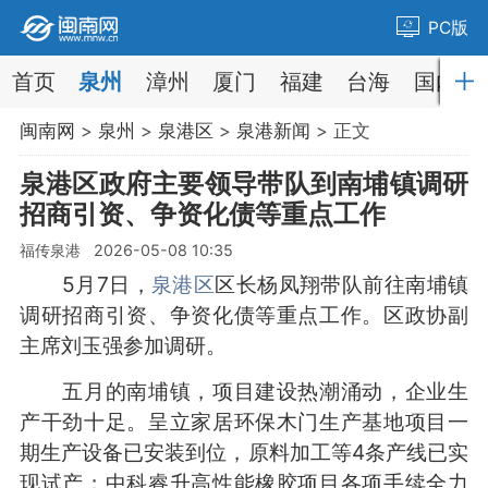
PC版
首页
泉州
漳州
厦门
福建
台海
国内
闽南网
>
泉州
>
泉港区
>
泉港新闻
> 正文
泉港区政府主要领导带队到南埔镇调研
招商引资、争资化债等重点工作
福传泉港 2026-05-08 10:35
5月7日，
泉港区
区长杨凤翔带队前往南埔镇
调研招商引资、争资化债等重点工作。区政协副
主席刘玉强参加调研。
五月的南埔镇，项目建设热潮涌动，企业生
产干劲十足。呈立家居环保木门生产基地项目一
期生产设备已安装到位，原料加工等4条产线已实
现试产；中科睿升高性能橡胶项目各项手续全力