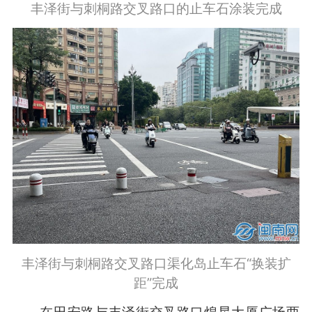
丰泽街与刺桐路交叉路口的止车石涂装完成
丰泽街与刺桐路交叉路口渠化岛止车石“换装扩
距”完成
在田安路与丰泽街交叉路口煌星大厦广场两