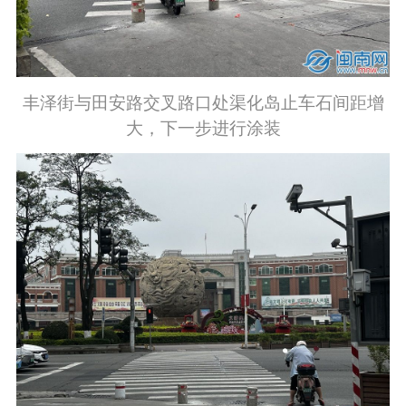
丰泽街与田安路交叉路口处渠化岛止车石间距增
大，下一步进行涂装