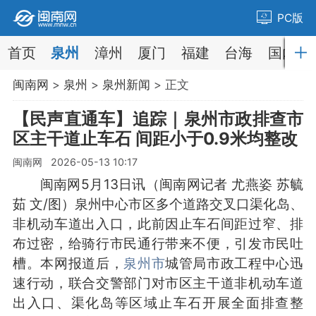
PC版
首页
泉州
漳州
厦门
福建
台海
国内
闽南网
>
泉州
>
泉州新闻
> 正文
【民声直通车】追踪｜泉州市政排查市
区主干道止车石 间距小于0.9米均整改
闽南网 2026-05-13 10:17
闽南网5月13日讯（闽南网记者 尤燕姿 苏毓
茹 文/图）泉州中心市区多个道路交叉口渠化岛、
非机动车道出入口，此前因止车石间距过窄、排
布过密，给骑行市民通行带来不便，引发市民吐
槽。本网报道后，
泉州市
城管局市政工程中心迅
速行动，联合交警部门对市区主干道非机动车道
出入口、渠化岛等区域止车石开展全面排查整