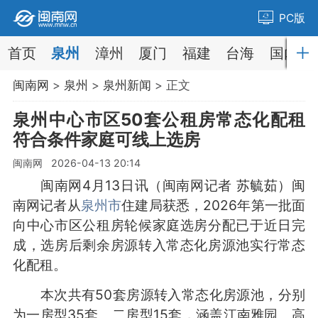
PC版
首页
泉州
漳州
厦门
福建
台海
国内
闽南网
>
泉州
>
泉州新闻
> 正文
泉州中心市区50套公租房常态化配租
符合条件家庭可线上选房
闽南网 2026-04-13 20:14
闽南网4月13日讯（闽南网记者 苏毓茹）闽
南网记者从
泉州市
住建局获悉，2026年第一批面
向中心市区公租房轮候家庭选房分配已于近日完
成，选房后剩余房源转入常态化房源池实行常态
化配租。
本次共有50套房源转入常态化房源池，分别
为一房型35套、二房型15套，涵盖江南雅园、高