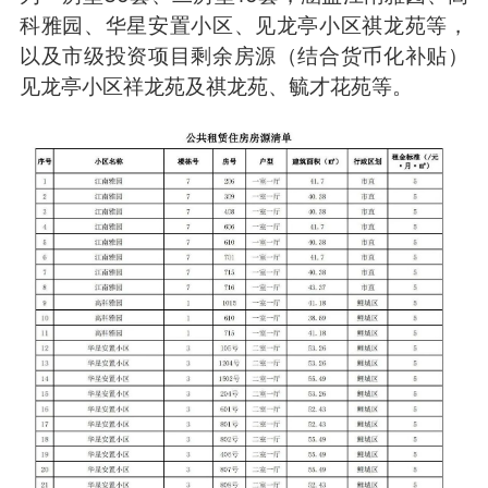
科雅园、华星安置小区、见龙亭小区祺龙苑等，
以及市级投资项目剩余房源（结合货币化补贴）
见龙亭小区祥龙苑及祺龙苑、毓才花苑等。