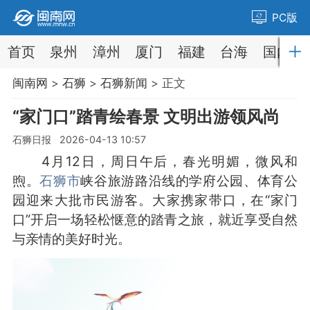
PC版
首页
泉州
漳州
厦门
福建
台海
国内
闽南网
>
石狮
>
石狮新闻
> 正文
“家门口”踏青绘春景 文明出游领风尚
石狮日报 2026-04-13 10:57
4月12日，周日午后，春光明媚，微风和
煦。
石狮市
峡谷旅游路沿线的学府公园、体育公
园迎来大批市民游客。大家携家带口，在“家门
口”开启一场轻松惬意的踏青之旅，就近享受自然
与亲情的美好时光。