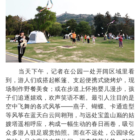
当天下午，记者在公园一处开阔区域里看
到，游人们或搭起帐篷、支起便携式烧烤炉，现
场制作野餐美食；或在步道上怀抱婴儿漫步，孩
子们追逐嬉戏，欢声笑语不断。最引人注目的是
空中飞舞的各式风筝——燕子、蝴蝶、卡通造型
等风筝在蓝天白云间翱翔，与远处宝盖山巅的姑
嫂塔遥相呼应，构成一幅生动的春日画卷，吸引
众多游人驻足观赏拍照。而在不远处，公园绿化