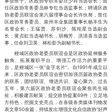
事会班子。区政协专职常委庄少祥当选会长；曾
任区政协常务委员林专红当选监事长；聘请区政
协老委员联谊会第六届理事会会长许伙努，曾任
区政协常务委员、泉州丰业集团董事长杨丰生为
名誉会长；王猛贤、苏剑沙、陈纶星当选副会
长；黄贞虹当选秘书长，胡梅芳、洪清喜当选监
事，任命刘卫英、林松影为副秘书长。
鲤城区政协老委员联谊会是区政协延伸服务
触角、拓展履职平台、增强工作活力的重要平
台，是鲤城区一张“金字名片”。自1991年成立以
来，区政协老委员联谊会密切加强历届政协委员
的联系，团结联谊、增进共识、凝心聚力。过去
五年，第六届区政协老委员联谊会聚焦民生福
祉，积极建言献策，提交政协提案69件；立足地
方特色，挖掘文史亮点，在各级各类媒体刊物发
表文章50余篇，持续发出增强文化自信政协“好声