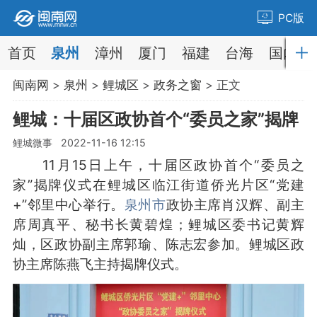
PC版
首页
泉州
漳州
厦门
福建
台海
国内
闽南网
>
泉州
>
鲤城区
>
政务之窗
> 正文
鲤城：十届区政协首个“委员之家”揭牌
鲤城微事 2022-11-16 12:15
11月15日上午，十届区政协首个“委员之
家”揭牌仪式在鲤城区临江街道侨光片区“党建
+”邻里中心举行。
泉州市
政协主席肖汉辉、副主
席周真平、秘书长黄碧煌；鲤城区委书记黄辉
灿，区政协副主席郭瑜、陈志宏参加。鲤城区政
协主席陈燕飞主持揭牌仪式。