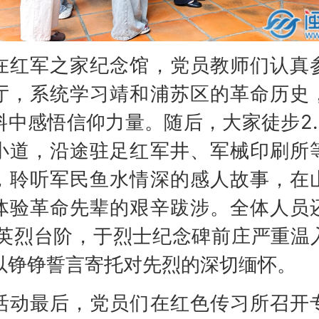
军之家纪念馆，党员教师们认真
厅，系统学习靖和浦苏区的革命历史
料中感悟信仰力量。随后，大家徒步2.
小道，沿途驻足红军井、军械印刷所
，聆听军民鱼水情深的感人故事，在
体验革命先辈的艰辛跋涉。全体人员
级英烈台阶，于烈士纪念碑前庄严重温
以铮铮誓言寄托对先烈的深切缅怀。
最后，党员们在红色传习所召开