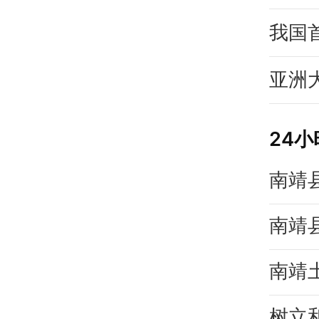
我国
亚洲
24
南靖
南靖