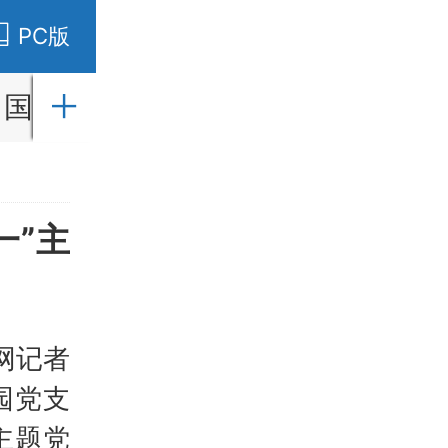
PC版
国内
国际
财经
社会
教育
一”主
网记者
园党支
主题党