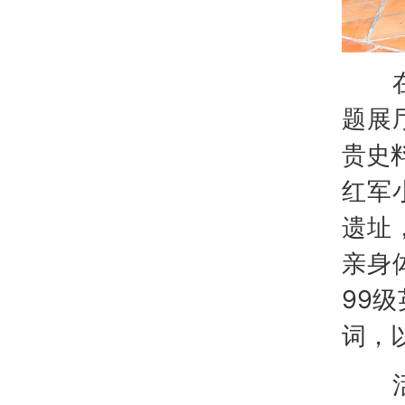
在红
题展
贵史
红军
遗址
亲身
99
词，
活动