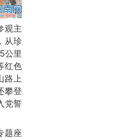
参观主
，从珍
5公里
等红色
山路上
还攀登
入党誓
专题座