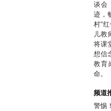
谈会
迹，
村“
儿教
将课
想信
教育
命。
频道
警惕