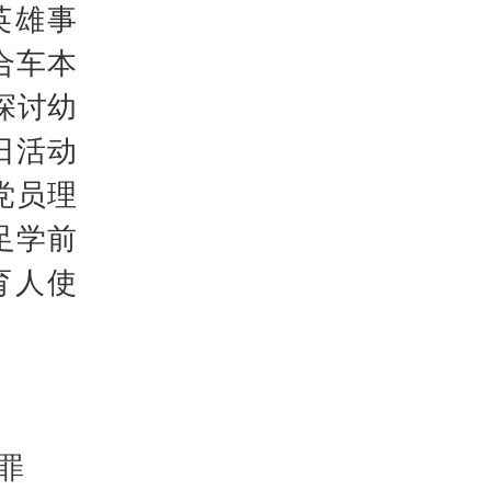
英雄事
合车本
探讨幼
日活动
党员理
足学前
育人使
罪