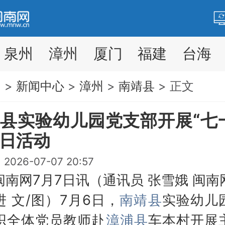
泉州
漳州
厦门
福建
台海
网
>
新闻中心
>
漳州
>
南靖县
> 正文
县实验幼儿园党支部开展“七
日活动
026-07-07 20:57
网7月7日讯（通讯员 张雪娥 闽南
进 文/图）7月6日，
南靖县
实验幼儿
织全体党员教师赴
漳浦县
车本村开展