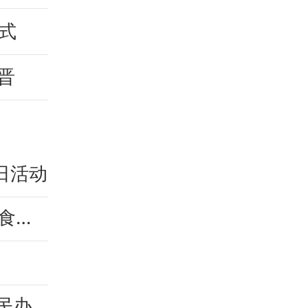
式
晋
日活动
南靖县教育局：“六个一”专项整治 筑牢校园食品安全防线
树立和践行正确政绩观 | 南靖县山城镇：为民办实事 实干显担当