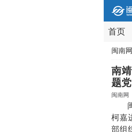
首页
闽南
南靖
题党
闽南网 2
闽南
柯嘉
部组