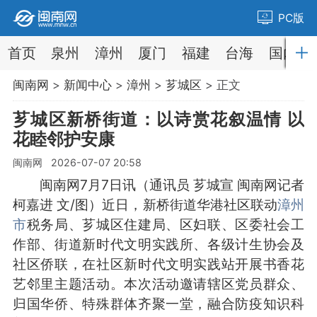
PC版
首页
泉州
漳州
厦门
福建
台海
国内
闽南网
>
新闻中心
>
漳州
>
芗城区
> 正文
芗城区新桥街道：以诗赏花叙温情 以
花睦邻护安康
闽南网 2026-07-07 20:58
闽南网7月7日讯（通讯员 芗城宣 闽南网记者
柯嘉进 文/图）近日，新桥街道华港社区联动
漳州
市
税务局、芗城区住建局、区妇联、区委社会工
作部、街道新时代文明实践所、各级计生协会及
社区侨联，在社区新时代文明实践站开展书香花
艺邻里主题活动。本次活动邀请辖区党员群众、
归国华侨、特殊群体齐聚一堂，融合防疫知识科