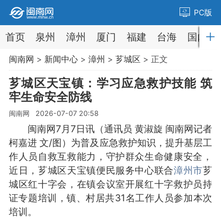
PC版
首页
泉州
漳州
厦门
福建
台海
国内
闽南网
>
新闻中心
>
漳州
>
芗城区
> 正文
芗城区天宝镇：学习应急救护技能 筑
牢生命安全防线
闽南网 2026-07-07 20:58
闽南网7月7日讯（通讯员 黄淑旋 闽南网记者
柯嘉进 文/图）为普及应急救护知识，提升基层工
作人员自救互救能力，守护群众生命健康安全，
近日，芗城区天宝镇便民服务中心联合
漳州市
芗
城区红十字会，在镇会议室开展红十字救护员持
证专题培训，镇、村居共31名工作人员参加本次
培训。