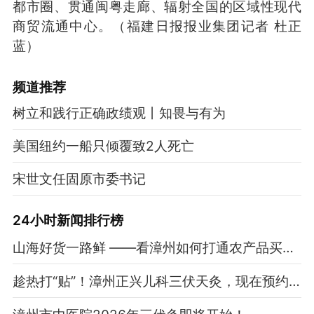
都市圈、贯通闽粤走廊、辐射全国的区域性现代
商贸流通中心。
（福建日报报业集团记者 杜正
蓝）
频道
推荐
树立和践行正确政绩观丨知畏与有为
美国纽约一船只倾覆致2人死亡
宋世文任固原市委书记
24小时新闻排行榜
山海好货一路鲜 ——看漳州如何打通农产品买卖链条
趁热打“贴”！漳州正兴儿科三伏天灸，现在预约正当时！