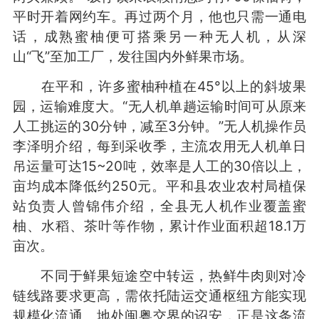
平时开着网约车。再过两个月，他也只需一通电
话，成熟蜜柚便可搭乘另一种无人机，从深
山“飞”至加工厂，发往国内外鲜果市场。
在平和，许多蜜柚种植在45°以上的斜坡果
园，运输难度大。“无人机单趟运输时间可从原来
人工挑运的30分钟，减至3分钟。”无人机操作员
李泽明介绍，每到采收季，主流农用无人机单日
吊运量可达15~20吨，效率是人工的30倍以上，
亩均成本降低约250元。平和县农业农村局植保
站负责人曾锦伟介绍，全县无人机作业覆盖蜜
柚、水稻、茶叶等作物，累计作业面积超18.1万
亩次。
不同于鲜果短途空中转运，热鲜牛肉则对冷
链线路要求更高，需依托陆运交通枢纽方能实现
规模化流通。地处闽粤交界的诏安，正是这条流