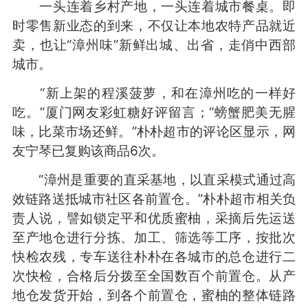
一头连着乡村产地，一头连着城市餐桌。即
时零售新业态的到来，不仅让本地农特产品就近
卖，也让“漳州味”新鲜出城、出省，走俏中西部
城市。
“新上架的程溪菠萝，和在漳州吃的一样好
吃。”厦门网友彩虹糖好评留言；“螃蟹肥美无腥
味，比菜市场还鲜。”朴朴超市的评论区显示，网
友宁琴已复购该商品6次。
“漳州是重要的直采基地，以直采模式通过高
效链路送抵城市社区各前置仓。”朴朴超市相关负
责人说，譬如锁定平和优质蜜柚，采摘后先运送
至产地仓进行分拣、加工、筛选等工序，按批次
快检农残，专车送往朴朴在各城市的总仓进行二
次快检，合格后分拨至全国数百个前置仓。从产
地仓发货开始，到各个前置仓，蜜柚的整体链路