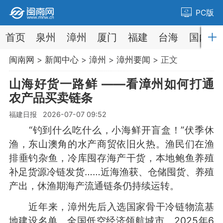
PC版
首页
泉州
漳州
厦门
福建
台海
国内
闽南网
>
新闻中心
>
漳州
>
漳州要闻
> 正文
山海好货一路鲜 ——看漳州如何打通
农产品买卖链条
福建日报 2026-07-07 09:52
“钓到什么吃什么，小海鲜开盲盒！”伏季休
渔，东山澳角的水产商贸依旧火热。渔民们在渔
排垂钓杂鱼，冷库囤存海产干货，本地鲍鱼养殖
补足货源冷链发货……近海渔获、仓储囤货、养殖
产出，休渔期海产流通链条仍持续运转。
近年来，漳州先后入选国家骨干冷链物流基
地建设名单、全国低空经济领航城市。2025年6