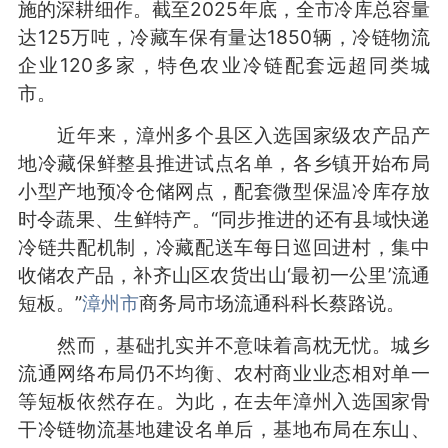
施的深耕细作。截至2025年底，全市冷库总容量
达125万吨，冷藏车保有量达1850辆，冷链物流
企业120多家，特色农业冷链配套远超同类城
市。
近年来，漳州多个县区入选国家级农产品产
地冷藏保鲜整县推进试点名单，各乡镇开始布局
小型产地预冷仓储网点，配套微型保温冷库存放
时令蔬果、生鲜特产。“同步推进的还有县域快递
冷链共配机制，冷藏配送车每日巡回进村，集中
收储农产品，补齐山区农货出山‘最初一公里’流通
短板。”
漳州市
商务局市场流通科科长蔡路说。
然而，基础扎实并不意味着高枕无忧。城乡
流通网络布局仍不均衡、农村商业业态相对单一
等短板依然存在。为此，在去年漳州入选国家骨
干冷链物流基地建设名单后，基地布局在东山、