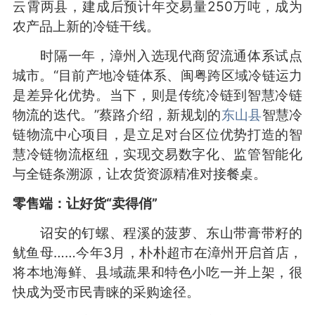
云霄两县，建成后预计年交易量250万吨，成为
农产品上新的冷链干线。
时隔一年，漳州入选现代商贸流通体系试点
城市。“目前产地冷链体系、闽粤跨区域冷链运力
是差异化优势。当下，则是传统冷链到智慧冷链
物流的迭代。”蔡路介绍，新规划的
东山县
智慧冷
链物流中心项目，是立足对台区位优势打造的智
慧冷链物流枢纽，实现交易数字化、监管智能化
与全链条溯源，让农货资源精准对接餐桌。
零售端：让好货“卖得俏”
诏安的钉螺、程溪的菠萝、东山带膏带籽的
鱿鱼母……今年3月，朴朴超市在漳州开启首店，
将本地海鲜、县域蔬果和特色小吃一并上架，很
快成为受市民青睐的采购途径。