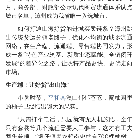
月，商务部、财政部公示现代商贸流通体系试点
城市名单，漳州成为我省唯一入选城市。
如何打通山海好货的进城买卖链条？漳州跳
出传统货运分销老路子，优化不均衡的城乡流通
网络，在生产端、流通端、零售端协同发力，形
成一条“特色产业筑基、新质业态赋能、全链闭环
发展”的差异化之路，让农特产品更快、更优走向
市场。
生产端：让好货“出山海”
小暑时节，
平和县
漫山郁郁苍苍，蜜柚园里
的柚子已经结出碗大的果实。
“只需打个电话，果园就有无人机施肥，全年
只有套袋等几个流程需要人工参与，这才有工夫
两头兼顾。”坂仔镇果农赖南忠约有700棵柚树，