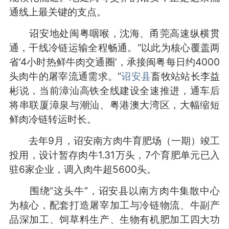
通线上最关键的支点。
诏安地处闽粤咽喉，沈海、甬莞高速纵横贯
通，干线冷链运输全程畅通。“以此为核心覆盖两
省‘4小时热鲜牛肉交通圈’，承接闽粤每日约4000
头肉牛的屠宰流通需求。”
诏安县
畜牧站站长李益
彬说，当前漳汕高铁全线建设全速推进，通车后
将串联厦漳泉与潮汕、粤港澳大湾区，大幅缩短
鲜肉冷链转运时长。
去年9月，诏安南方肉牛育肥场（一期）竣工
投用，设计暂存肉牛1.31万头，7个育肥单元已入
驻6家企业，调入肉牛超5600头。
围绕“这头牛”，诏安县以南方肉牛集散中心
为核心，配套打造屠宰加工与冷链物流、牛副产
品深加工、饲草料生产、生物有机肥加工四大功