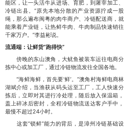
能区，让一头活牛从进场、育肥，到屠宰加工、
冷链出县。“原先本地分散的产业资源拧成一股
绳，那么遍布闽粤的肉牛商户、冷链配送商，就
能乘着产业链，让热鲜牛肉、牛肉制品快速销往
千家万户。”李益彬说。
流通端：让鲜货“跑得快”
傍晚的东山澳角，大鱿鱼被装车运往电商分
拣中心或加工厂，通过冷链物流发往全国各地。
“海鲜海鲜，首先要‘鲜’。”澳角村海鲜电商林
湖斌介绍，当渔获从码头运至工厂，工人快速分
拣后，立即对其进行冷处理，随后放入保温箱，
盖上碎冰后密封，全程冷链物流送达客户手中，
最慢不超过24小时。
这套“锁鲜”能力的背后，是漳州冷链基础设