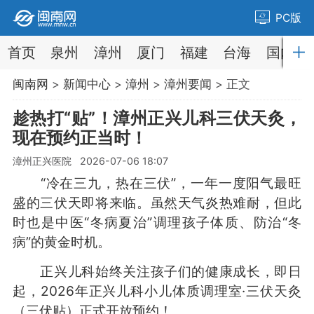
PC版
首页
泉州
漳州
厦门
福建
台海
国内
闽南网
>
新闻中心
>
漳州
>
漳州要闻
> 正文
趁热打“贴”！漳州正兴儿科三伏天灸，
现在预约正当时！
漳州正兴医院 2026-07-06 18:07
“冷在三九，热在三伏”，一年一度阳气最旺
盛的三伏天即将来临。虽然天气炎热难耐，但此
时也是中医“冬病夏治”调理孩子体质、防治“冬
病”的黄金时机。
正兴儿科始终关注孩子们的健康成长，即日
起，2026年正兴儿科小儿体质调理室·三伏天灸
（三伏贴）正式开放预约！