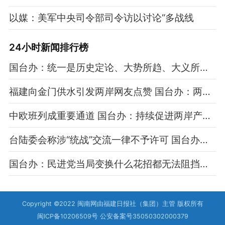
以媒：美军中央司令部司令访以讨论“多战线
24小时新闻排行榜
国台办：统一是历史定论、大势所趋、大义所在、民心所向
福建向金门供水引发两岸网友点赞 国台办：两岸一家亲 共饮一江水
中欧班列成重要通道 国台办：持续促进两岸产业融合与高质量发展
台陆委会称涉“统战”交流一律不予许可 国台办回应
国台办：民进党当局变换什么花招都无法阻挡祖国统一大势
Copyright ©2022 闽南网由福建日报社（集团）主管 版权所有
闽ICP备10206509号 公安备案号35050302000379