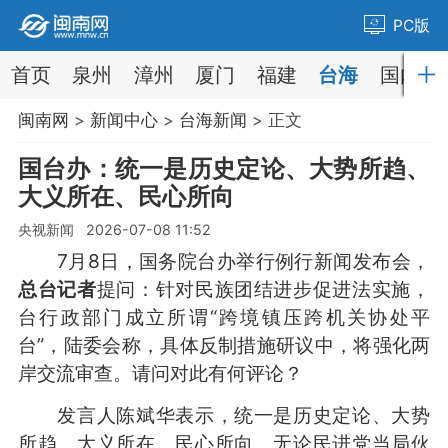
PC版
首页
泉州
漳州
厦门
福建
台海
国内
闽南网
>
新闻中心
>
台海新闻
> 正文
国台办：统一是历史定论、大势所趋、
大义所在、民心所向
央视新闻 2026-07-08 11:52
7月8日，国务院台办举行例行新闻发布会，
总台记者
提问：针对民族团结进步促进法实施，
台行政部门成立所谓“跨境镇压跨机关协处平
台”，陆委会称，具体反制措施研议中，将强化两
岸交流审查。请问对此有何评论？
发言人陈斌华表示，统一是历史定论、大势
所趋、大义所在、民心所向。无论民进党当局伙