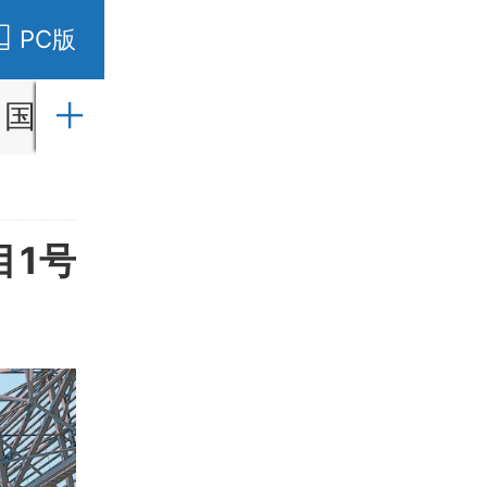
PC版
国内
国际
财经
社会
教育
目1号