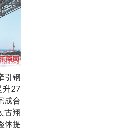
牵引钢
升27
完成合
太古翔
整体提