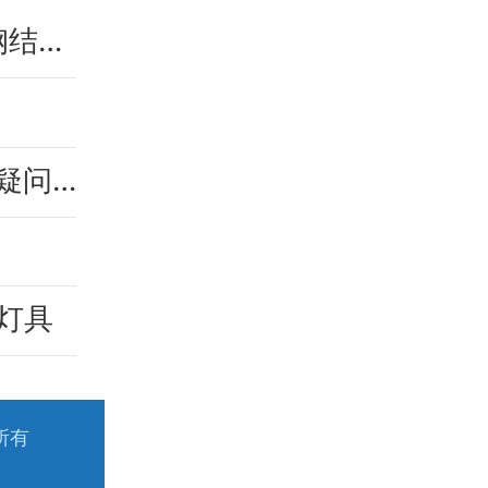
厦门太古翔安新机场维修基地项目1号机库钢结构屋盖顺利提升合龙
@来厦求职见习实习大学生，对免费住宿有疑问？权威解答来了
灯具
所有