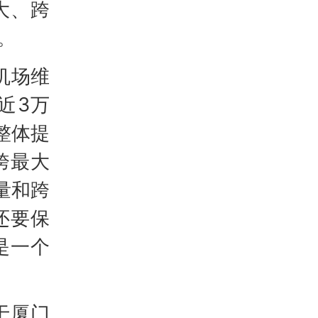
大、跨
。
机场维
近3万
整体提
跨最大
量和跨
还要保
是一个
于厦门