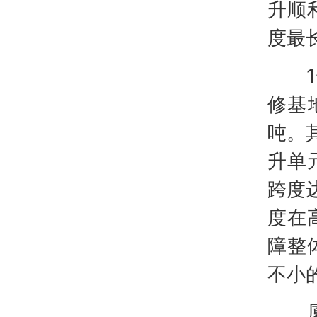
升顺
度最
1号
修基
吨。
升单
跨度
度在
障整
不小
厦门