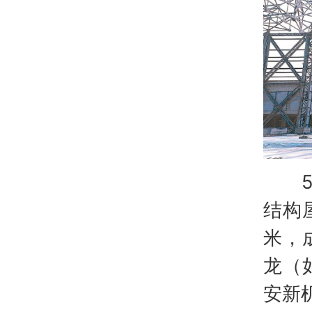
54
结构
米，
龙（
安新