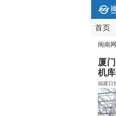
首页
闽南
厦门
机库
福建日报 