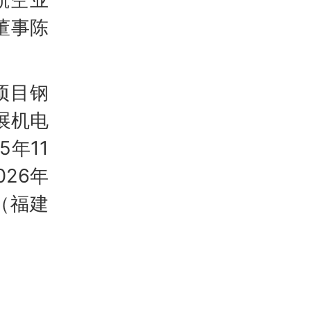
董事陈
项目钢
展机电
年11
26年
（福建