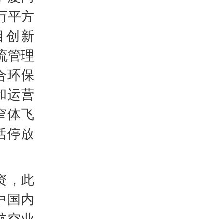
万平方
目创新
流管理
合环保
和运营
窄体飞
活停放
资，此
中国内
航空业