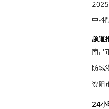
频道
南昌
防城
资阳
24