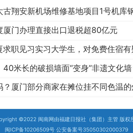
度厦门办理直接出口退税超80亿元
：40米长的破损墙面“变身”非遗文化墙
吗？厦门部分商家在摊位挂不同色温的
opyright ©2022 闽南网由福建日报社（集团）主管 版权
闽ICP备10206509号 公安备案号35050302000379