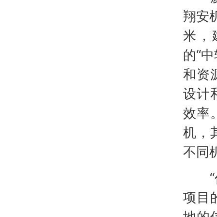
翔安
米，
的“
和资
设计
效率
机，
不同
“作
项目
地的