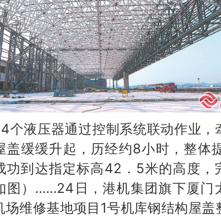
个液压器通过控制系统联动作业，
屋盖缓缓升起，历经约8小时，整体提
成功到达指定标高42．5米的高度，
如图）……24日，港机集团旗下厦门
机场维修基地项目1号机库钢结构屋盖