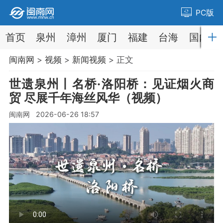
PC版
首页
泉州
漳州
厦门
福建
台海
国内
闽南网
>
视频
>
新闻视频
> 正文
世遗泉州丨名桥·洛阳桥：见证烟火商
贸 尽展千年海丝风华（视频）
闽南网 2026-06-26 18:57