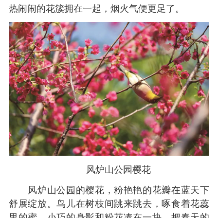
热闹闹的花簇拥在一起，烟火气便更足了。
风炉山公园樱花
风炉山公园的樱花，粉艳艳的花瓣在蓝天下
舒展绽放。鸟儿在树枝间跳来跳去，啄食着花蕊
里的蜜，小巧的身影和粉花凑在一块，把春天的