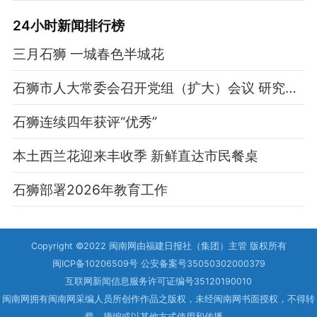
24小时新闻排行榜
三月石狮 一城春色半城花
石狮市人大常委会召开党组（扩大）会议 研究部署树立和践行正确政绩观学习教育工作
石狮连续四年获评“优秀”
本土西兰花迎来丰收季 新鲜直达市民餐桌
石狮部署2026年教育工作
Copyright ©2022 闽南网由福建日报社（集团）主管 版权所有
闽ICP备10206509号 公安备案号35050302000379
互联网新闻信息服务许可证编号35120190010
闽南网拥有闽南网采编人员所创作作品之版权，未经闽南网书面授权，不得转
载、摘编或以其他方式使用和传播。