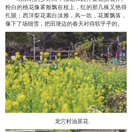
粉白的桃花像雾般飘在枝上，红的那几株又艳得
扎眼；西洋梨花素白淡雅，风一吹，花瓣飘落，
像下了场细雪，把田埂边的春天衬得软乎乎的。
龙穴村油菜花