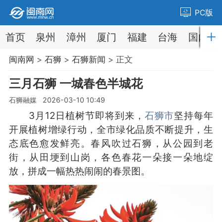
PC版
首页
泉州
漳州
厦门
福建
台海
国内
闽南网
>
石狮
>
石狮新闻
> 正文
三月石狮 一城春色半城花
石狮融媒 2026-03-10 10:49
3月12日植树节即将到来，
石狮市
坚持每年
开展植树增绿行动，全市绿化品质不断提升，生
态底色愈发鲜亮。春风吹过石狮，从公园到老
街，从田埂到山岗，各色春花一朵接一朵地绽
放，拼成一幅热热闹闹的春景图。