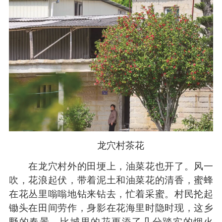
龙穴村茶花
在龙穴村外的田埂上，油菜花也开了。风一
吹，花浪起伏，带着泥土和油菜花的清香，蜜蜂
在花丛里嗡嗡地钻来钻去，忙着采蜜。村民抡起
锄头在田间劳作，身影在花海里时隐时现，这乡
野的春景，比城里的花更添了几分踏实的烟火