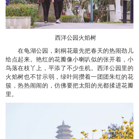
西洋公园火焰树
在龟湖公园，刺桐花最先把春天的热闹劲儿
给点起来。艳红的花瓣像小喇叭似的张开着，小
鸟落在枝丫上，平添了不少生机。西洋公园里的
火焰树也不甘示弱，绿叶间攒着一团团朱红的花
簇，热热闹闹的，仿佛要把太阳的光都揉进花瓣
里。