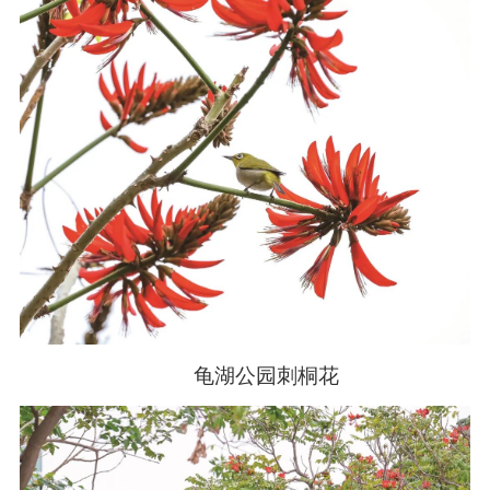
龟湖公园刺桐花