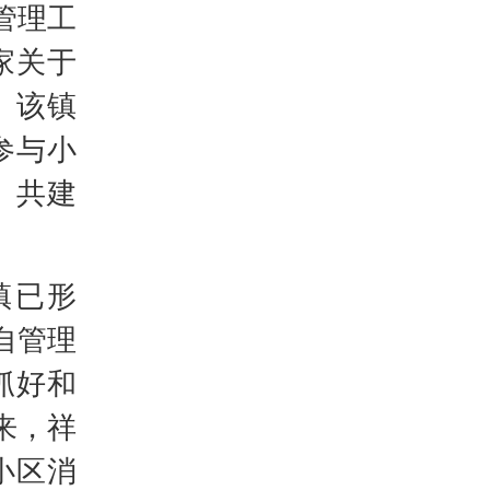
管理工
家关于
。该镇
参与小
、共建
镇已形
自管理
抓好和
来，祥
小区消