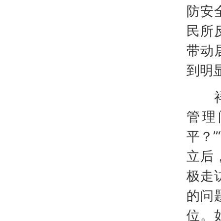
防安
民所
带动
到明
祥芝
管理
平？
立后
极走
的问
位。