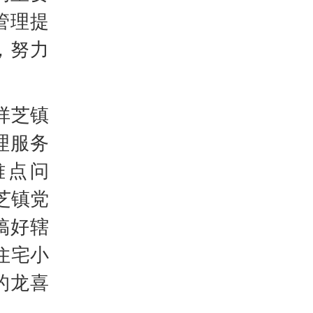
管理提
，努力
祥芝镇
理服务
难点问
芝镇党
搞好辖
住宅小
的龙喜