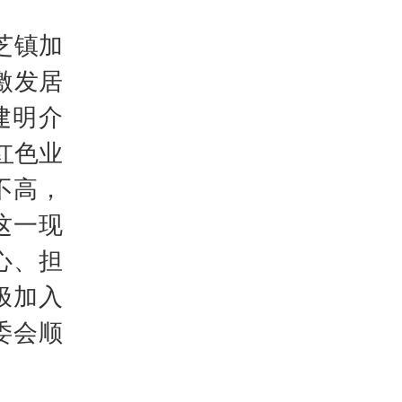
芝镇加
激发居
建明介
红色业
不高，
这一现
心、担
极加入
委会顺