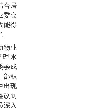
结合居
业委会
效能得
”。
动物业
管理水
委会成
干部积
中出现
整改到
员深入