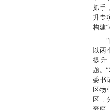
抓手
升专
构建
“自
以两
提升
题。
委书
区物
区，
豪庭