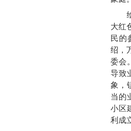
绘好
大红
民的
绍，
委会
导致
象，
当的
小区
利成