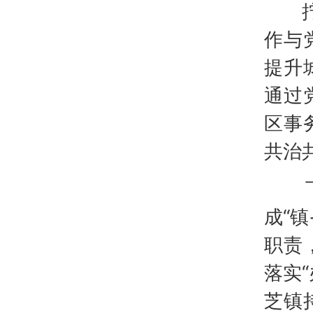
拧紧
作与
提升
通过
区事
共治
下好
成“
职责
落实
芝镇