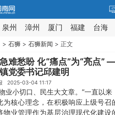
泉州
漳州
厦门
福建
台海
网
>
石狮
>
石狮新闻
> 正文
急难愁盼 化“痛点”为“亮点” 
镇党委书记邱建明
2025-03-04 11:17
业小切口、民生大文章。”一直以来
此为核心理念，在积极响应上级号召
将物业管理作为基层治理现代化建设