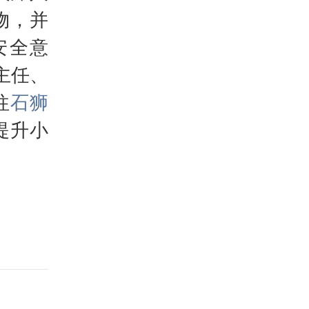
物，并
安全意
主任、
往
石狮
提升小