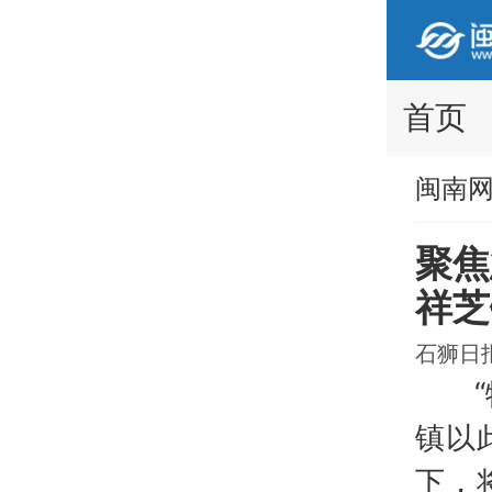
首页
闽南
聚焦
祥芝
石狮日报 
“物
镇以
下，