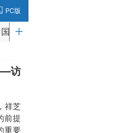
PC版
国内
国际
财经
社会
教育
——访
，祥芝
的前提
的重要