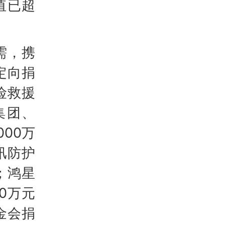
值已超
需，携
定向捐
险救援
集团、
00万
汛防护
；鸿星
0万元
金会捐