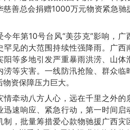
华慈善总会捐赠1000万元物资紧急驰
。
年第10号台风“美莎克”影响，广
史罕见的大范围持续性强降雨。广西
宾阳等多地引发严重暴雨洪涝、山体
内涝等灾害。一线防汛抢险、群众临
后物资保障压力巨大。
牵动八方人心，远在千里之外的
业迅速响应、紧急行动，第一时间启
机制，批量筹措爱心款物驰援广西灾