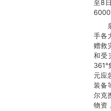
至8
600
泉州
手各
赠救
和受
36
元应
装备
尔克
物资