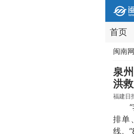
首页
闽南
泉州
洪救
福建日报 
“我
排单
线。