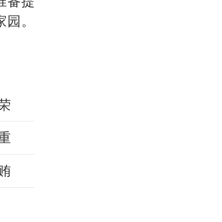
准备提
家园。
荣
重
贿