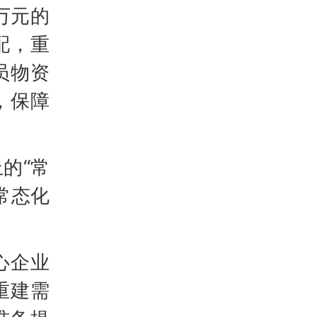
万元的
配，重
员物资
，保障
的“常
常态化
心企业
重建需