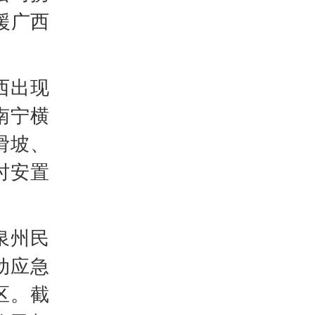
援广西
西出现
南宁横
滑坡、
时安置
泉州民
动应急
区。截