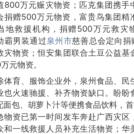
值800万元赈灾物资；匹克集团携手
会捐赠500万元物资，富贵鸟集团精
当地救援机构，捐赠500万元救灾
劲霸男装通过
泉州市
慈善总会定向捐赠
救灾物资；恒安集团联合土豆公益基
0万元物资。
育、服饰企业外，泉州食品、民
业也火速驰援、补齐物资缺口。盼盼
配面包、胡萝卜汁等便携食品饮料，首
急物资已第一时间发车奔赴广西灾区
众和一线救援人员补充生活物资；华