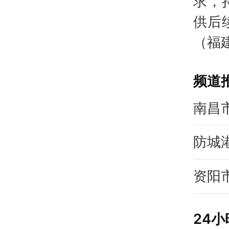
求，
供后
（福
频道
南昌
防城
资阳
24