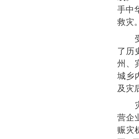
手中
救灾
受今
了历
州、
城乡
及灾
灾情
营企
赈灾