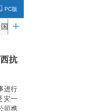
PC版
国内
国际
财经
社会
教育
广西抗
事进行
受灾一
公司携