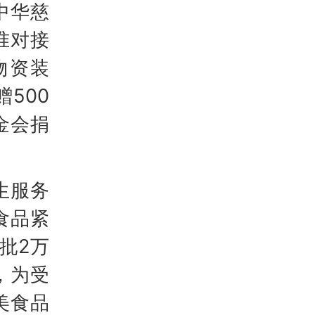
中华慈
准对接
物资装
500
金会捐
生服务
食品紧
批2万
，为受
美食品