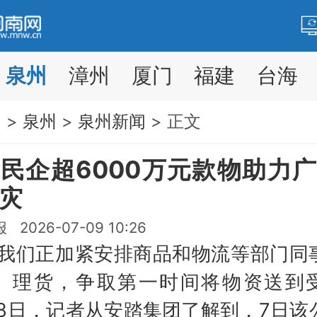
泉州
漳州
厦门
福建
台海
网
>
泉州
>
泉州新闻
> 正文
民企超6000万元款物助力
灾
2026-07-09 10:26
们正加紧安排商品和物流等部门同
、理货，争取第一时间将物资送到
”8日，记者从安踏集团了解到，7日该