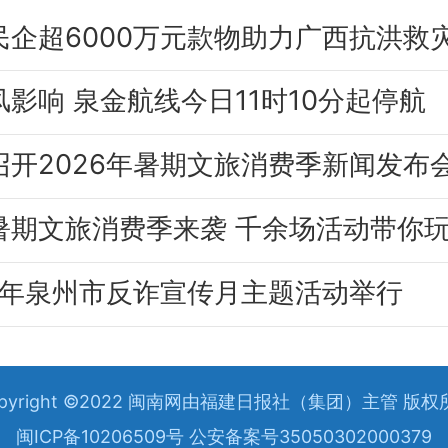
民企超6000万元款物助力广西抗洪救
风影响 泉金航线今日11时10分起停航
召开2026年暑期文旅消费季新闻发布
26年泉州市反诈宣传月主题活动举行
opyright ©2022 闽南网由福建日报社（集团）主管 版权
闽ICP备10206509号 公安备案号35050302000379