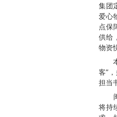
集团
爱心
点保
供给
物资
本次
客”
担当
闽桂
将持