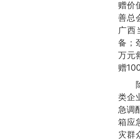
赠价
善总
广西
备；
万元
赠10
除体
类企
急调
箱应
灾群