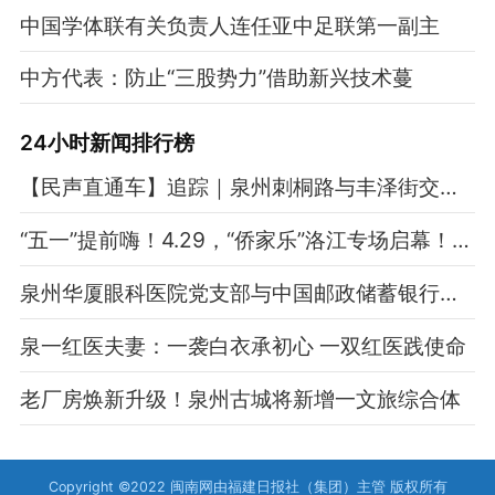
中国学体联有关负责人连任亚中足联第一副主
中方代表：防止“三股势力”借助新兴技术蔓
24小时新闻排行榜
【民声直通车】追踪｜泉州刺桐路与丰泽街交叉口止车石整改到位 骑行通行更顺畅
“五一”提前嗨！4.29，“侨家乐”洛江专场启幕！华侨农场大联欢！一站吃遍南洋，穿侨裳免费领福袋！
泉州华厦眼科医院党支部与中国邮政储蓄银行泉州市洛江支行支部委员会成功举行党建共建签约仪式
泉一红医夫妻：一袭白衣承初心 一双红医践使命
老厂房焕新升级！泉州古城将新增一文旅综合体
Copyright ©2022 闽南网由福建日报社（集团）主管 版权所有