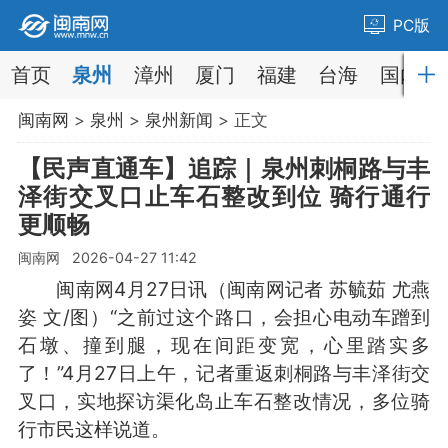
PC版
首页
泉州
漳州
厦门
福建
台海
国内
闽南网
>
泉州
>
泉州新闻
> 正文
【民声直通车】追踪｜泉州刺桐路与丰
泽街交叉口止车石整改到位 骑行通行
更顺畅
闽南网 2026-04-27 11:42
闽南网4月27日讯（闽南网记者 苏毓茹 尤燕
姿 文/图）“之前过这个路口，会担心电动车蹭到
石墩、撞到腿，现在间距变宽，心里踏实多
了！”4月27日上午，记者重返刺桐路与丰泽街交
叉口，实地探访渠化岛止车石整改情况，多位骑
行市民这样说道。