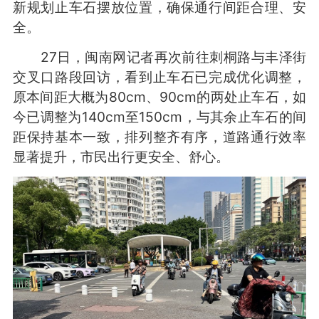
新规划止车石摆放位置，确保通行间距合理、安
全。
27日，闽南网记者再次前往刺桐路与丰泽街
交叉口路段回访，看到止车石已完成优化调整，
原本间距大概为80cm、90cm的两处止车石，如
今已调整为140cm至150cm，与其余止车石的间
距保持基本一致，排列整齐有序，道路通行效率
显著提升，市民出行更安全、舒心。