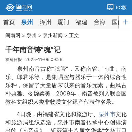
PC版
首页
泉州
漳州
厦门
福建
台海
国内
闽南网
>
泉州
>
泉州新闻
> 正文
千年南音铸“魂”记
福建日报 2025-11-06 09:26
泉州南音古称“弦管”，又称南管、南曲、南
乐、郎君乐等，是集唱腔与器乐于一体的综合性
乐种，保留了大量唐宋以来的音乐元素，曲风古
朴典雅、委婉柔美。2009年，南音被列入联合国
教科文组织人类非物质文化遗产代表作名录。
4日晚，由福建省文化和旅游厅、
泉州市
文化
和旅游局组织选送，泉州市南音传承中心创排演
出的《南音魂》，斩获第十八届文华奖“文华节目