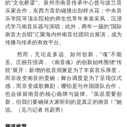
的“文化桥梁”。泉州市南音传承中心曾与波兰音
乐家合作，东西方音韵碰撞出别样火花；中央音
乐学院等顶尖院校的师生也常年来泉采风，沉浸
式学习南音乐器与演唱；此外，两年一届的“国际
南音大合唱”汇聚海内外南音社团同台展演，成为
传播与传承的有效平台。
然而，无论走多远、如何创新，“魂”不能
丢。庄丽芬强调，《南音魂》的创新始终围绕“传
统”展开：新增的低音洞箫是为了丰富音乐厚度，
而非改变南音的委婉；舞台调度是为了呈现仪式
感，而非变成歌舞剧；哪怕是与外国团队合作，
也会保留南音的核心曲牌与旋律。“虽说需要创
新，但我们要确保大家听到的是真正的南音！”她
说。（见习记者 肖蔚男）
频道
推荐