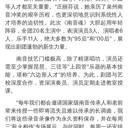
等人才都至关重要。”庄丽芬说，她亲历了泉州南
音冲奖的艰辛历程，也更深切地意识到系统性人
才培养的迫切性。此次《南音魂》大胆起用年轻
阵容，全团20名主演中，表演演员3人、演唱者6
人、乐手11人，绝大多数为“95后”和“00后”，展
现出剧团蓬勃的新生力量。
南音技艺门槛极高，除了精湛唱功，演员还
需至少掌握琵琶、三弦等“上四管”乐器的基本技
能，堪称“六边形人才”的培养。为此，剧团与艺
校深度合作，资深演奏员、演员定期走进教室授
课。
“每年我们都会邀请国家级南音传承人和老前
辈来传授一些即将流失且难以传承的长调曲，我
们将这些录音录像作为永久资料保存，并在每周
三‘薪火相传’专场展示。与此同时，每周一还安排