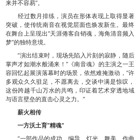
来并不容易”。
经过数月排练，演员在形体表现上取得显著
突破，使传统南音在视觉层面也焕发新生。最终
在舞台上呈现出“天涯倦客自销魂，海角清音频入
梦”的独特意境。
“演出结束时，现场先陷入片刻的寂静，随后
掌声才如潮水般涌来！”《南音魂》的主演之一王
容回忆起展演落幕时的场景，依然难掩激动，“许
多观众久久驻足，不愿离去，交谈中满是惊叹，
这份跨越千山万水的共鸣，印证着艺术穿透地域
与语言壁垒的直击心灵之力。”
薪火相传
一方沃土育“精魂”
“一部作品的成功，编导、灯光、舞美、作曲