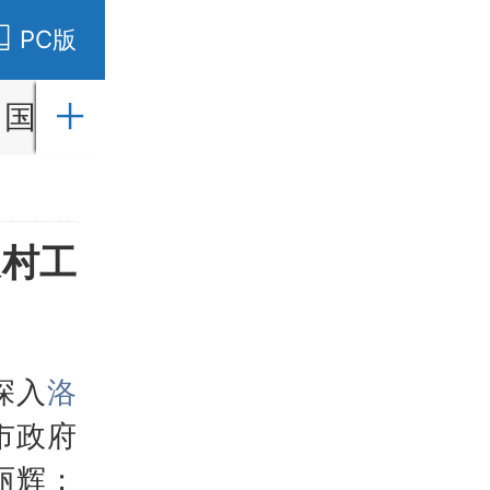
PC版
国内
国际
财经
社会
教育
农村工
深入
洛
市政府
丽辉；