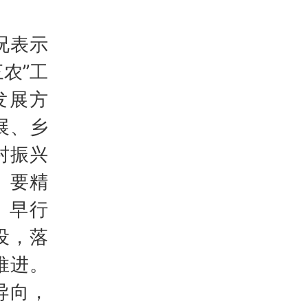
况表示
农”工
发展方
展、乡
村振兴
。要精
、早行
设，落
推进。
导向，