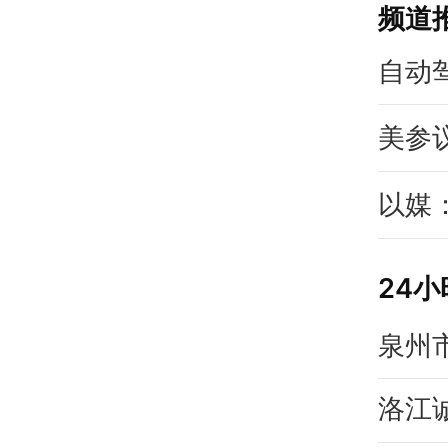
频道
自动
美参
以媒
24
泉州
洛江