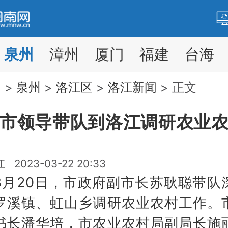
泉州
漳州
厦门
福建
台海
网
>
泉州
>
洛江区
>
洛江新闻
> 正文
市领导带队到洛江调研农业
2023-03-22 20:33
20日，市政府副市长苏耿聪带队
罗溪镇、虹山乡调研农业农村工作。
书长潘华培，市农业农村局副局长施