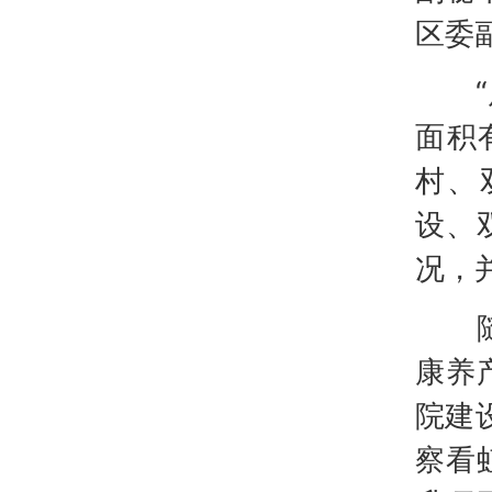
区委
“后
面积
村、
设、
况，
随后
康养
院建
察看