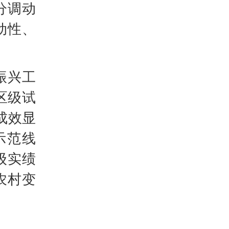
分调动
动性、
振兴工
区级试
成效显
示范线
级实绩
农村变