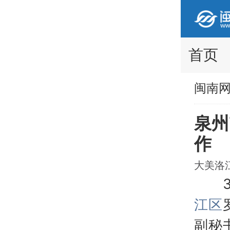
首页
闽南
泉州
作
大美洛江 
3月
江区
副秘