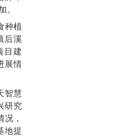
加。
食种植
镇后溪
项目建
进展情
天智慧
兴研究
情况，
基地提