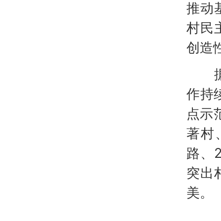
推动
村民
创造
据了
作持
点示
著村
路、
突出
美。