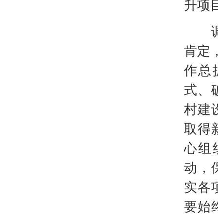
升项
调研
肯定
作总
式、
村建
取得
心组
动，
实各
要始