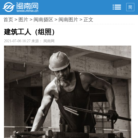
简
首页
>
图片
>
闽南摄区
>
闽南图片
> 正文
建筑工人（组照）
2021-07-06 16:27 来源： 闽南网