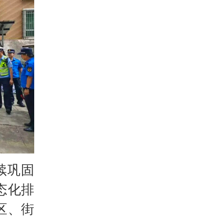
续巩固
态化排
区、街