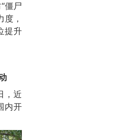
“僵尸
力度，
位提升
动
日，近
围内开