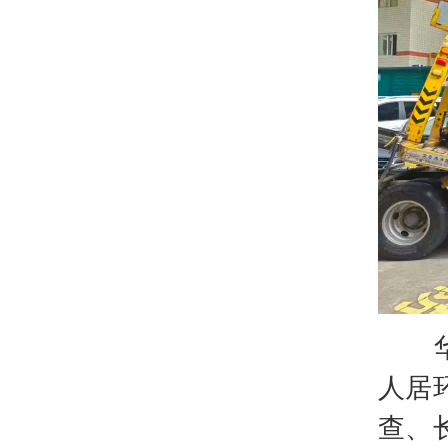
华丰
人居
查、