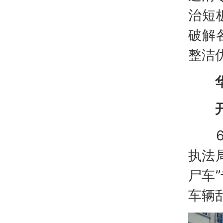
治短
破解
整洁
6月
执法
尸车
车辆