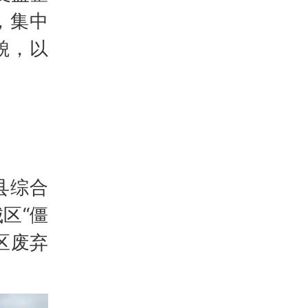
，集中
貌，以
县综合
区“僵
区废弃