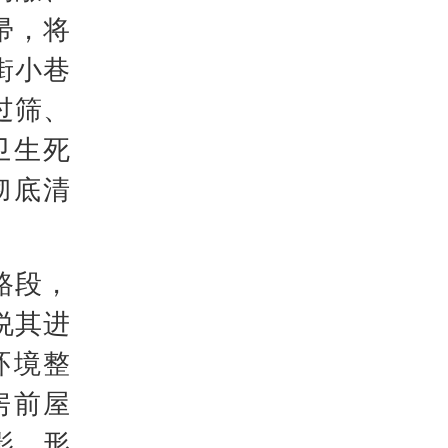
帚，将
街小巷
过筛、
卫生死
彻底清
路段，
说其进
环境整
房前屋
影，形