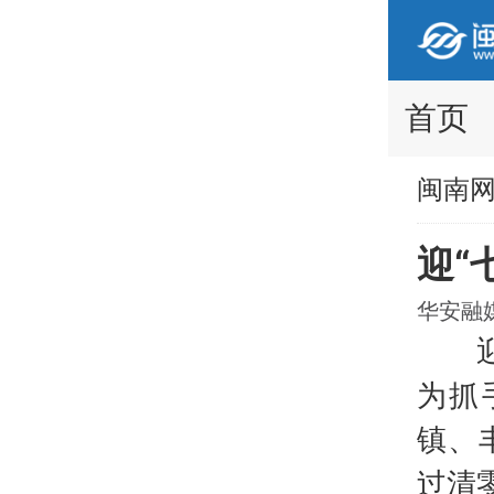
首页
闽南
迎“
华安融媒 
迎“
为抓
镇、
过清