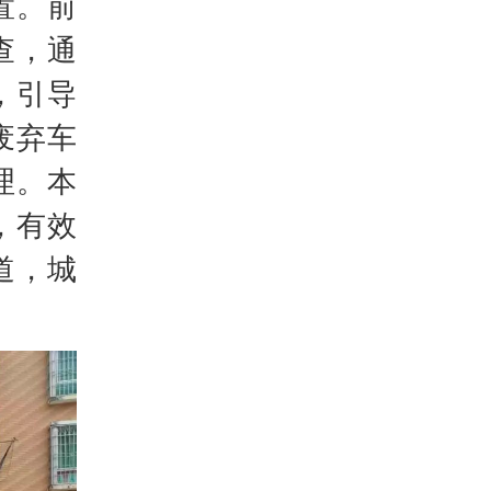
置。前
查，通
，引导
废弃车
理。本
，有效
道，城