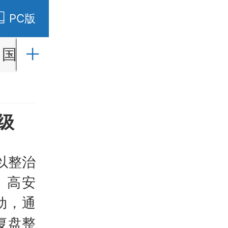
PC版
国内
国际
财经
社会
教育
级
以整治
、高安
动，通
复盘整