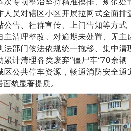
专项整治坚持精准摸排、规范处
作人员对辖区小区开展拉网式全面排
贴公告、社群宣传、上门告知等方式
自主清理整改。对逾期未处置、无主
执法部门依法依规统一拖移、集中清
动累计清理各类废弃“僵尸车”70余辆
城区公共停车资源，畅通消防安全通
居面貌显著提质。