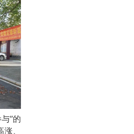
与”的
高涨、