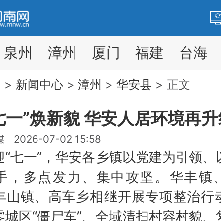
泉州
漳州
厦门
福建
台海
网
>
新闻中心
>
漳州
>
华安县
> 正文
七一”焕新貌 华安人居环境再升
2026-07-02 15:58
七一”，华安各乡镇以党建为引领、
手，多点发力、集中攻坚。华丰镇
丰山镇、高车乡相继开展专项整治行
零城区“僵尸车”、全域清扫村容村貌、