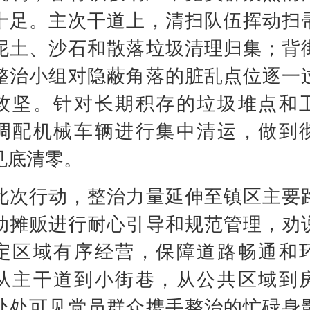
十足。主次干道上，清扫队伍挥动扫
泥土、沙石和散落垃圾清理归集；背
整治小组对隐蔽角落的脏乱点位逐一
攻坚。针对长期积存的垃圾堆点和
调配机械车辆进行集中清运，做到
见底清零。
行动，整治力量延伸至镇区主要
动摊贩进行耐心引导和规范管理，劝
定区域有序经营，保障道路畅通和
从主干道到小街巷，从公共区域到
处处可见党员群众携手整治的忙碌身