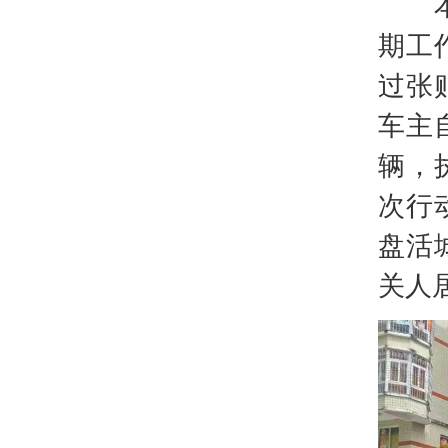
本次
期工
过张
车主
辆，
次行
盘活
关人