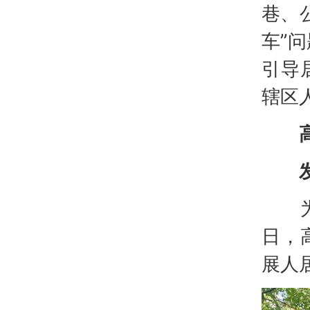
巷、
车”
引导
辖区
为以
日，
展人