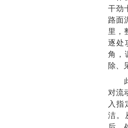
干劲
路面
里，
逐处
角，
除、
此次
对流
入指
洁。
后，