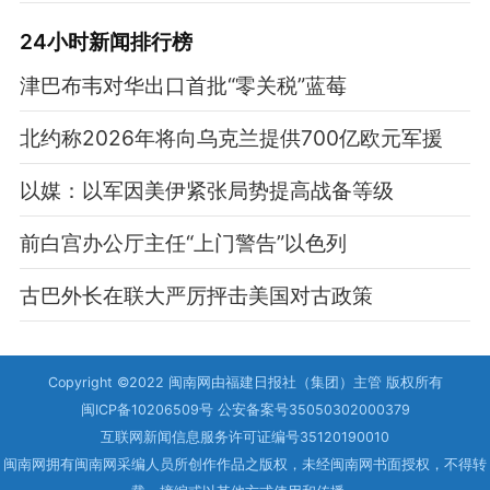
24小时新闻排行榜
津巴布韦对华出口首批“零关税”蓝莓
北约称2026年将向乌克兰提供700亿欧元军援
以媒：以军因美伊紧张局势提高战备等级
前白宫办公厅主任“上门警告”以色列
古巴外长在联大严厉抨击美国对古政策
Copyright ©2022 闽南网由福建日报社（集团）主管 版权所有
闽ICP备10206509号 公安备案号35050302000379
互联网新闻信息服务许可证编号35120190010
闽南网拥有闽南网采编人员所创作作品之版权，未经闽南网书面授权，不得转