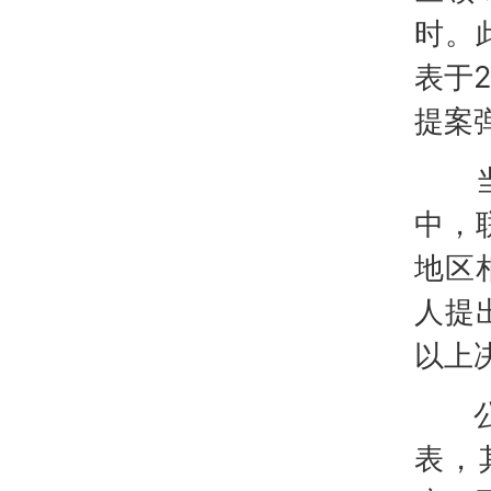
时。
表于
提案
当日
中，
地区
人提
以上
公开
表，