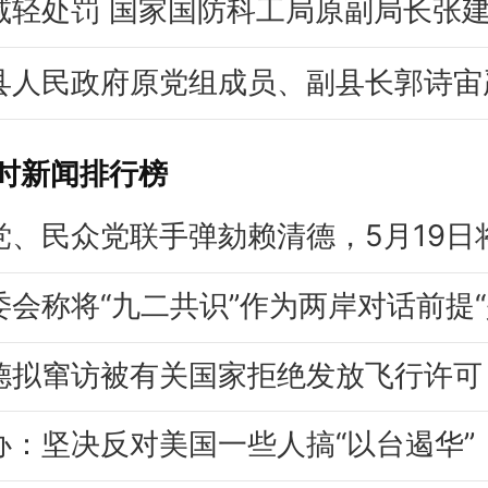
减轻处罚 国家国防科工局原副局长张
县人民政府原党组成员、副县长郭诗宙
小时新闻排行榜
办：坚决反对美国一些人搞“以台遏华”