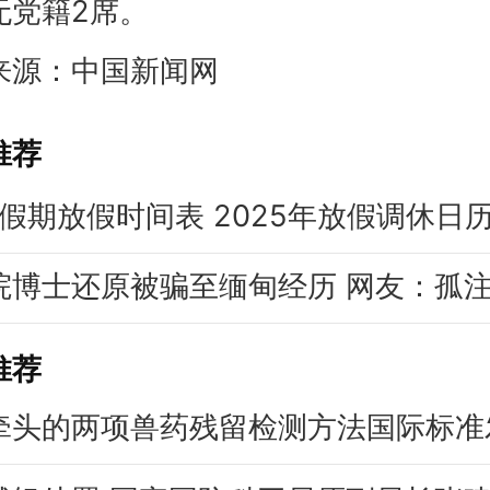
无党籍2席。
：中国新闻网
推荐
推荐
牵头的两项兽药残留检测方法国际标准