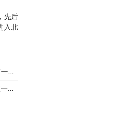
，先后
进入北
2025假期放假时间表 2025年放假调休日历一览表
中科院博士还原被骗至缅甸经历 网友：孤注一掷现实版