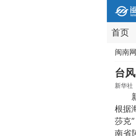
首页
闽南
台风
新华社 2
新华
根据
莎克
南省