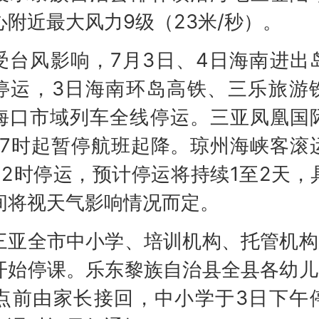
心附近最大风力9级（23米/秒）。
风影响，7月3日、4日海南进出
停运，3日海南环岛高铁、三乐旅游
海口市域列车全线停运。三亚凤凰国
17时起暂停航班起降。琼州海峡客滚
日2时停运，预计停运将持续1至2天，
间将视天气影响情况而定。
全市中小学、培训机构、托管机构
开始停课。乐东黎族自治县全县各幼儿
0点前由家长接回，中小学于3日下午