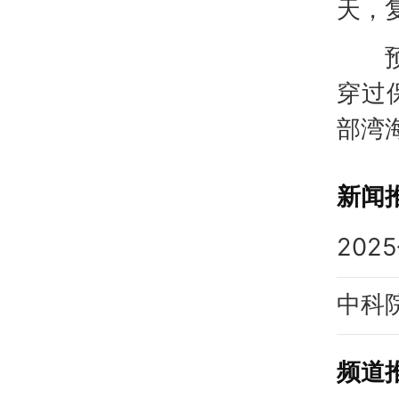
天，
预计
穿过
部湾
新闻
频道