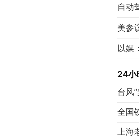
自动
美参
以媒
24
台风
上海