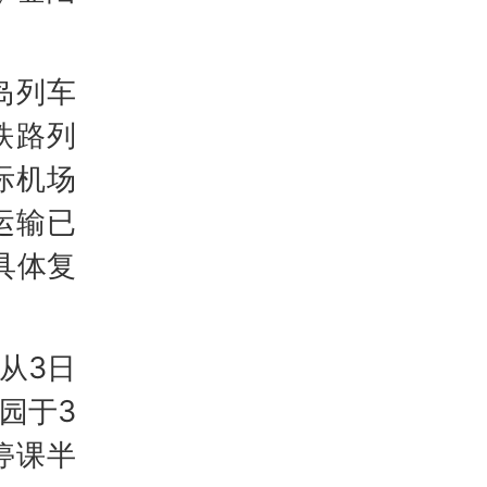
岛列车
铁路列
际机场
运输已
具体复
从3日
园于3
停课半