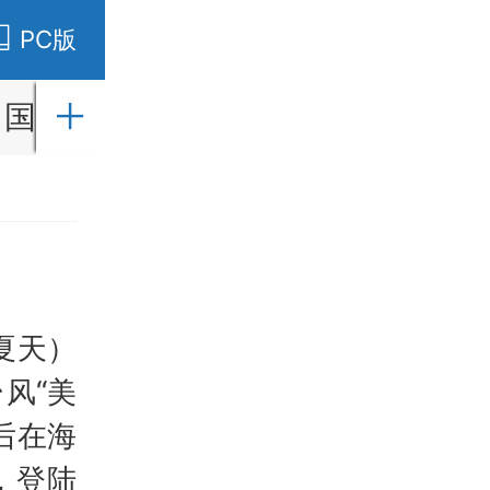
PC版
国内
国际
财经
社会
教育
夏天）
风“美
后在海
，登陆