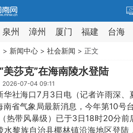
泉州
漳州
厦门
福建
台海
网
>
新闻中心
>
社会新闻
> 正文
“美莎克”在海南陵水登陆
026-07-04 09:11
社海口7月3日电（记者许雨深、
海南省气象局最新消息，今年第10号台
”（热带风暴级）已于3日18时20分前
陵水黎族自治县椰林镇沿海地区登陆