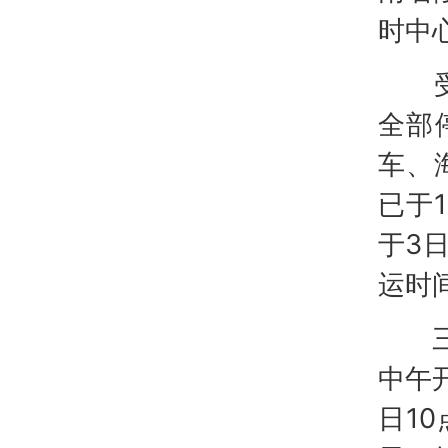
时中
受台
全部
车、
已于
于3
运时
三亚
中午
日1