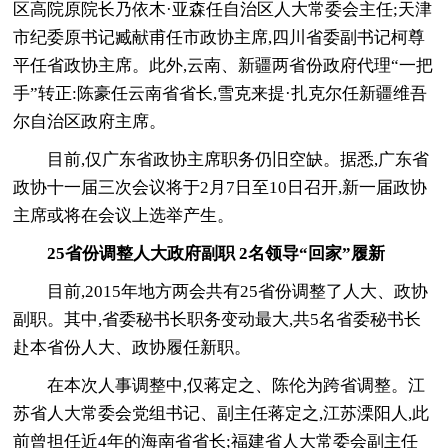
区高院原院长乃依木·亚森任自治区人大常委会主任;天津
市纪委原书记臧献甫任市政协主席,四川省委副书记柯尊
平任省政协主席。此外,云南、新疆两省份政府代理“一把
手”转正:陈豪任云南省省长,雪克来提·扎克尔任新疆维吾
尔自治区政府主席。
目前,仅广东省政协主席职务仍旧空缺。据悉,广东省
政协十一届三次会议将于2月7日至10日召开,新一届政协
主席或将在会议上选举产生。
25省份调整人大政府副职 2名领导“回家”履新
目前,2015年地方两会共有25省份调整了人大、政协
副职。其中,省委秘书长职务变动最大,共5名省委秘书长
赴本省份人大、政协履任新职。
在本次人事调整中,仅蒋定之、陈伦为跨省调整。江
苏省人大常委会党组书记、副主任蒋定之,江苏溧阳人,此
前曾担任近4年的海南省省长;福建省人大常委会副主任