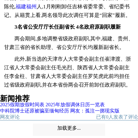
陈伦,
福建福州
人,1月刚刚卸任吉林省委常委、省纪委书
记。从籍贯上看,两名领导此次调任可算是“回家”履新。
3名省公安厅厅长任副省长 4名政府原副职履新
两会期间,多地调整省级政府副职,其中,福建、贵州、
甘肃三省的省长助理、省公安厅厅长均履新副省长。
此外,新当选的天津市人大常委会副主任崔津渡、浙
江省人大常委会副主任毛光烈、陕西省人大常委会副主
任李金柱、甘肃省人大常委会副主任罗笑虎此前均担任
过省级政府副职,并在本省份两会召开前卸任政府副职。
新闻推荐
2025假期放假时间表 2025年放假调休日历一览表
中科院博士还原被骗至缅甸经历 网友：孤注一掷现实版
网友评论
已有
0
人发表了评论
加载更多...