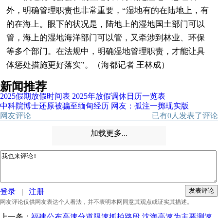
外，明确管理职责也非常重要，“湿地有的在陆地上，有
的在海上。眼下的状况是，陆地上的湿地国土部门可以
管，海上的湿地海洋部门可以管，又牵涉到林业、环保
等多个部门。在法规中，明确湿地管理职责，才能让具
体惩处措施更好落实”。（海都记者 王林成）
新闻推荐
2025假期放假时间表 2025年放假调休日历一览表
中科院博士还原被骗至缅甸经历 网友：孤注一掷现实版
网友评论
已有
0
人发表了评论
加载更多...
登录
|
注册
网友评论仅供网友表达个人看法，并不表明本网同意其观点或证实其描述。
上一条：
福建公布高速分道限速抓拍路段 沈海高速为主要测速