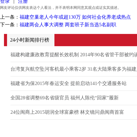
登录
|
注册
网友评论仅供网友表达个人看法，并不表明本网同意其观点或证实其描述。
上一条：
福建空巢老人今年或超130万 如何社会化养老成热点
下一条：
福建两会人事大调整 两套班子新当选5名副职
24小时新闻排行榜
福建构建廉政教育提醒长效机制 2014年90名省管干部被约
台湾复兴航空坠河客机最小乘客2岁 31名大陆乘客多为福建
福建省为保2015年春运安全 提前启动141个交通服务站
全国28省调整69名省级官员 福州人陈伦“回家”履新
24位闽商上2015胡润全球富豪榜 林文镜问鼎闽商首富