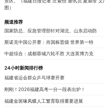
景区。
（福建日报记者 庄紫怡 通讯员 夏淑珍 文/
图）
频道
推荐
国家防总、应急管理部针对湖北、山东启动防
斯诺克中国公开赛：肖国栋晋级 世界第一特
中超综合：成都蓉城六轮不胜 大连英博力克
24小时新闻排行榜
福建省运会群众乒乓球赛开赛
刚刚！2026福建高考一分一段表出炉！
福建金斑喙凤蝶人工繁育取得重要进展