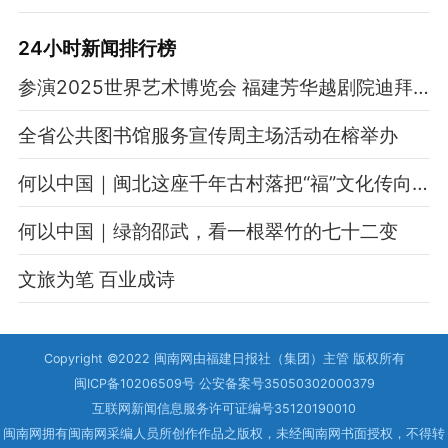
24小时新闻排行榜
参演2025世界艺术博览会 福建芳华越剧院迪拜展风采
全省公共图书馆服务宣传周主场活动在榕举办
何以中国｜闽北这座千年古村落把“福”文化传向海内外
何以中国｜绿韵邵武，看一根翠竹的七十二变
文旅为笔 百业成诗
Copyright ©2022 闽南网由福建日报社（集团）主管 版权所有
闽ICP备10206509号 公安备案号35050302000379
互联网新闻信息服务许可证编号35120190010
闽南网拥有闽南网采编人员所创作作品之版权，未经闽南网书面授权，不得转