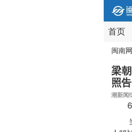
首页
闽南
梁朝
照告
潮新闻综合
6月
当晚