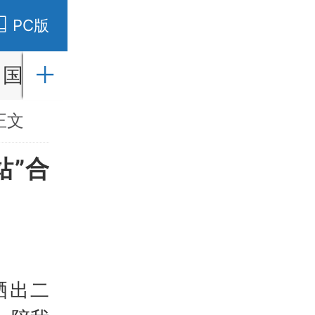
PC版
国内
国际
财经
社会
教育
正文
站”合
晒出二