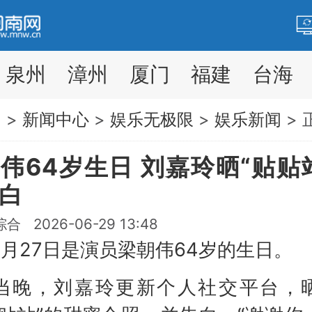
泉州
漳州
厦门
福建
台海
网
>
新闻中心
>
娱乐无极限
>
娱乐新闻
> 
伟64岁生日 刘嘉玲晒“贴贴
白
 2026-06-29 13:48
27日是演员梁朝伟64岁的生日。
，刘嘉玲更新个人社交平台，