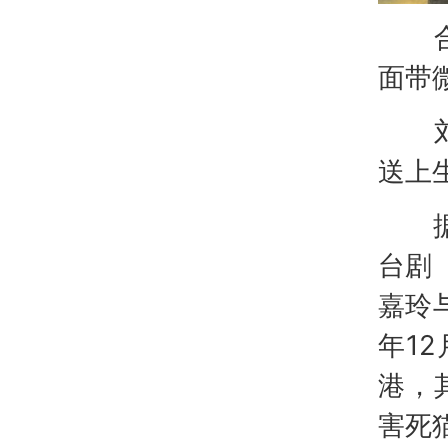
合照
面带
刘嘉
送上
据悉
台剧
嘉玲
年1
港，
害死