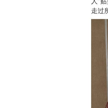
人“
走过