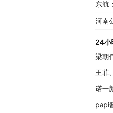
东航
河南
24
梁朝
王菲
诺一
pa