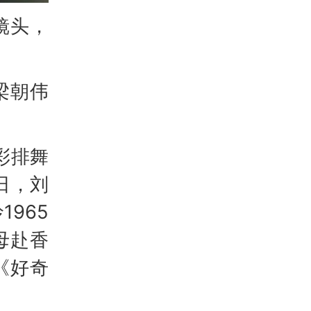
镜头，
梁朝伟
彩排舞
日，刘
965
母赴香
《好奇