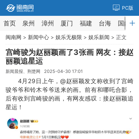
PC版
首页
泉州
漳州
厦门
福建
台海
国内
闽南网
>
新闻中心
>
娱乐无极限
>
娱乐新闻
> 正文
宫崎骏为赵丽颖画了3张画 网友：接赵
丽颖追星运
新闻晨报、荆楚网 2025-04-30 17:01
4月29日上午，@赵丽颖发文称收到了宫崎
骏爷爷和铃木爷爷送来的画。前有和哪吒合影，
后有收到宫崎骏的画，有网友感叹：接赵丽颖追
星运！