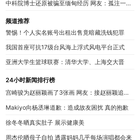
中科院博士还原被骗至缅甸经历 网友：孤注一掷现实版
频道
推荐
警惕！个人实名账号出租出售竟暗藏洗钱犯罪
我国首座可抗17级台风海上浮式风电平台正式
亚洲大学生篮球联赛：清华大学、上海交大晋
24小时新闻排行榜
宫崎骏为赵丽颖画了3张画 网友：接赵丽颖追星运
Makiyo向杨丞琳道歉：造成故友困扰 真的抱歉
徐冬冬晒真实肚子 展示健康美
周杰伦晒母子自拍 透露妈妈几乎每场演唱都会来