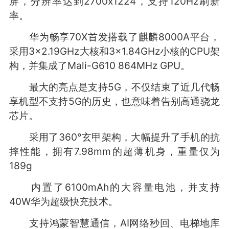
屏，分辨率达到2700x1224，支持120Hz刷新
率。
华为畅享70X首发搭载了麒麟8000A平台，
采用3×2.19GHz大核和3×1.84GHz小核的CPU架
构，并集成了Mali-G610 864MHz GPU。
最大的亮点是支持5G，不仅结束了近几代畅
享机型不支持5G的历史，也意味着告别高通骁龙
芯片。
采用了360°玄甲架构，大幅提升了手机的抗
摔性能，拥有7.98mm的超薄机身，重量仅为
189g
内置了6100mAh的大容量电池，并支持
40W华为超级快充技术。
支持鸿蒙智慧通信，AI网络秒回、电梯地库