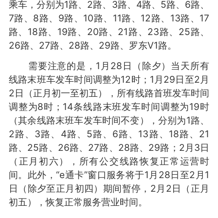
乘车，分别为1路、2路、3路、4路、5路、6路、
7路、8路、9路、10路、11路、12路、13路、17
路、18路、19路、20路、21路、23路、25路、
26路、27路、28路、29路、罗东V1路。
需要注意的是，1月28日（除夕）当天所有
线路末班车发车时间调整为12时；1月29日至2月
2日（正月初一至初五），所有线路首班发车时间
调整为8时；14条线路末班发车时间调整为19时
（其余线路末班车发车时间不变），分别为1路、
2路、3路、4路、5路、6路、13路、18路、21
路、25路、26路、27路、28路、29路；2月3日
（正月初六），所有公交线路恢复正常运营时
间。此外，“e通卡”窗口服务将于1月28日至2月1
日（除夕至正月初四）期间暂停，2月2日（正月
初五），恢复正常服务营业时间。