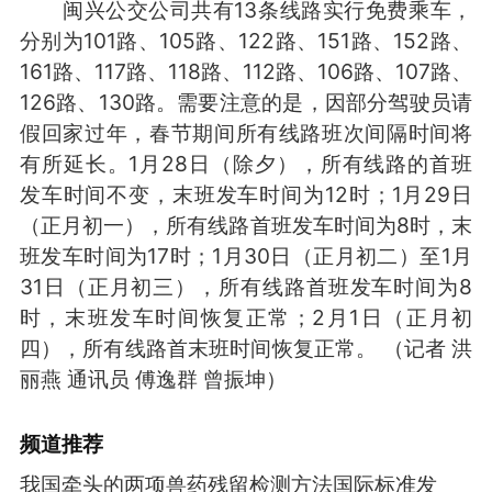
闽兴公交公司共有13条线路实行免费乘车，
分别为101路、105路、122路、151路、152路、
161路、117路、118路、112路、106路、107路、
126路、130路。需要注意的是，因部分驾驶员请
假回家过年，春节期间所有线路班次间隔时间将
有所延长。1月28日（除夕），所有线路的首班
发车时间不变，末班发车时间为12时；1月29日
（正月初一），所有线路首班发车时间为8时，末
班发车时间为17时；1月30日（正月初二）至1月
31日（正月初三），所有线路首班发车时间为8
时，末班发车时间恢复正常；2月1日（正月初
四），所有线路首末班时间恢复正常。 （记者 洪
丽燕 通讯员 傅逸群 曾振坤）
频道
推荐
我国牵头的两项兽药残留检测方法国际标准发