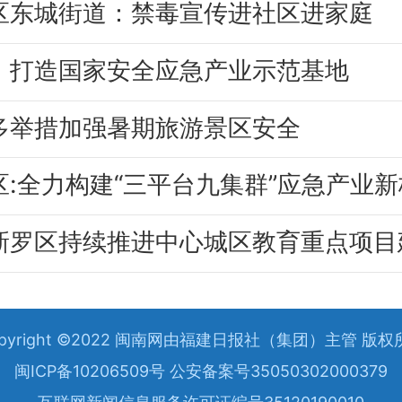
区东城街道：禁毒宣传进社区进家庭
：打造国家安全应急产业示范基地
多举措加强暑期旅游景区安全
区:全力构建“三平台九集群”应急产业
新罗区持续推进中心城区教育重点项目
opyright ©2022 闽南网由福建日报社（集团）主管 版权
闽ICP备10206509号 公安备案号35050302000379