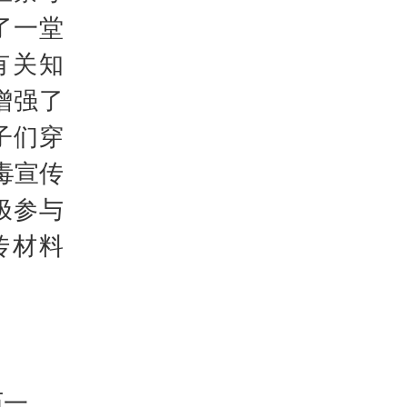
了一堂
有关知
增强了
子们穿
毒宣传
极参与
传材料
2025假期放假时间表 2025年放假调休日历一览表