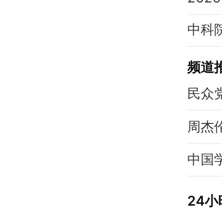
频道
民众
周杰
中国
24