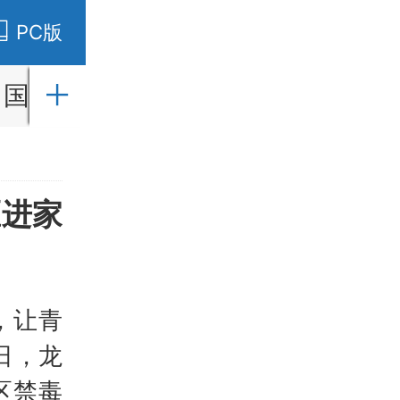
PC版
国内
国际
财经
社会
教育
区进家
，让青
日，龙
区禁毒