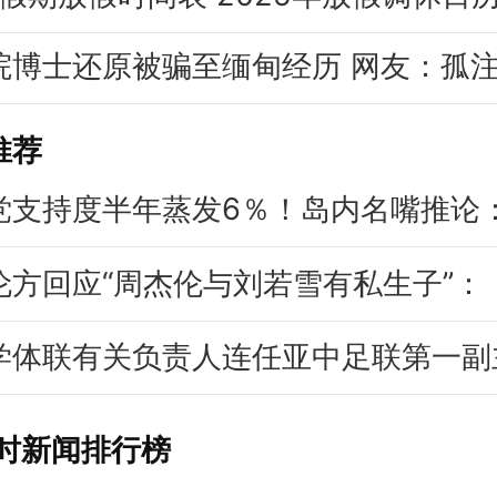
推荐
党支持度半年蒸发6％！岛内名嘴推论
伦方回应“周杰伦与刘若雪有私生子”：
学体联有关负责人连任亚中足联第一副
小时新闻排行榜