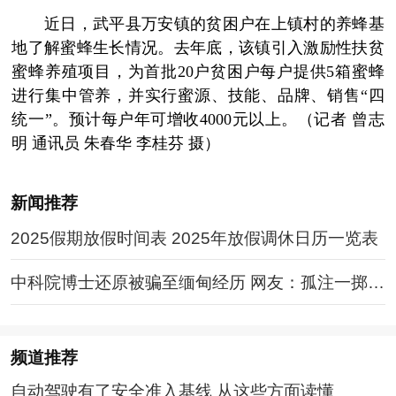
近日，武平县万安镇的贫困户在上镇村的养蜂基
地了解蜜蜂生长情况。去年底，该镇引入激励性扶贫
蜜蜂养殖项目，为首批20户贫困户每户提供5箱蜜蜂
进行集中管养，并实行蜜源、技能、品牌、销售“四
统一”。预计每户年可增收4000元以上。（记者 曾志
明 通讯员 朱春华 李桂芬 摄）
新闻推荐
2025假期放假时间表 2025年放假调休日历一览表
中科院博士还原被骗至缅甸经历 网友：孤注一掷现
实版
频道
推荐
自动驾驶有了安全准入基线 从这些方面读懂