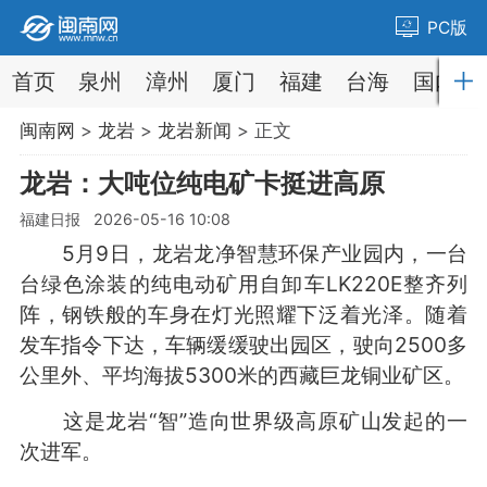
PC版
首页
泉州
漳州
厦门
福建
台海
国内
闽南网
>
龙岩
>
龙岩新闻
> 正文
龙岩：大吨位纯电矿卡挺进高原
福建日报 2026-05-16 10:08
5月9日，龙岩龙净智慧环保产业园内，一台
台绿色涂装的纯电动矿用自卸车LK220E整齐列
阵，钢铁般的车身在灯光照耀下泛着光泽。随着
发车指令下达，车辆缓缓驶出园区，驶向2500多
公里外、平均海拔5300米的西藏巨龙铜业矿区。
这是龙岩“智”造向世界级高原矿山发起的一
次进军。