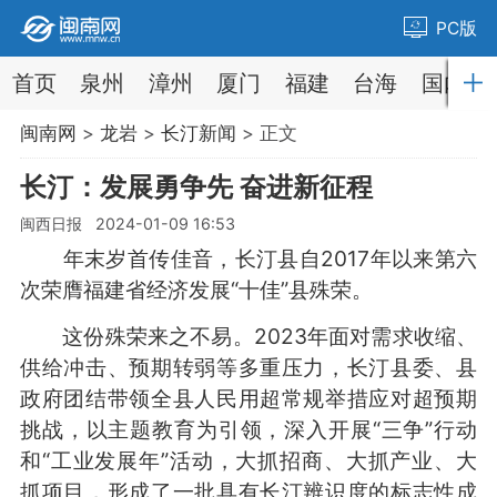
PC版
首页
泉州
漳州
厦门
福建
台海
国内
闽南网
>
龙岩
>
长汀新闻
> 正文
长汀：发展勇争先 奋进新征程
闽西日报 2024-01-09 16:53
年末岁首传佳音，长汀县自2017年以来第六
次荣膺福建省经济发展“十佳”县殊荣。
这份殊荣来之不易。2023年面对需求收缩、
供给冲击、预期转弱等多重压力，长汀县委、县
政府团结带领全县人民用超常规举措应对超预期
挑战，以主题教育为引领，深入开展“三争”行动
和“工业发展年”活动，大抓招商、大抓产业、大
抓项目，形成了一批具有长汀辨识度的标志性成