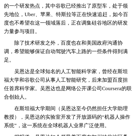
的一个研发热点，其中谷歌已经推出了原型车，处于领
先地位，Uber、苹果、特斯拉等正在快速追赶，如今百
度也不希望在这一领域落后，正在调集硅谷地区的研发
力量参与项目。
除了技术研发之外，百度也在和美国政府沟通协
调，希望能够保证自动驾驶汽车上路的一些条件得到满
足。
吴恩达是全球知名的人工智能科学家，曾经在斯坦
福大学和谷歌公司从事人工智能研究，后来加盟百度担
任首席科学家。吴恩达也是网络公开课公司Coursera的联
合创始人。
在斯坦福大学期间（吴恩达至今仍然担任大学助理
教授），吴恩达的实验室开发了开放源码的“机器人操作
系统”，这一系统在全球机器人业界广泛使用。