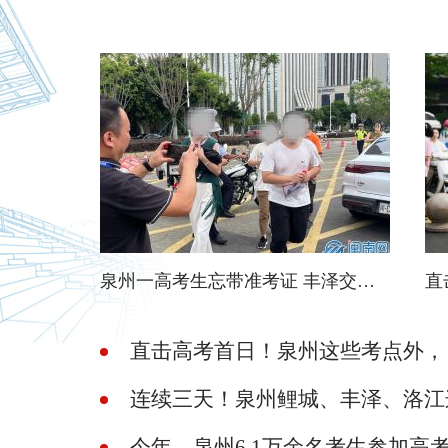
连续3天！泉州多个路段禁行禁鸣
泉州一高考生忘带准考证 丰泽交警紧急帮送证
连续三天！泉州鲤城、丰泽、洛江
今年，泉州6.1万余名考生参加高