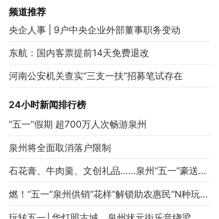
频道
推荐
央企人事 | 9户中央企业外部董事职务变动
东航：国内客票提前14天免费退改
河南公安机关查实“三支一扶”招募笔试存在
24小时新闻排行榜
“五一”假期 超700万人次畅游泉州
泉州将全面取消落户限制
石花膏、牛肉羹、文创礼品……泉州“五一”豪送福利
燃！“五一”泉州供销“花样”解锁助农惠民“N种玩法”
玩转五一│华灯照古城，泉州状元街乐音绕梁