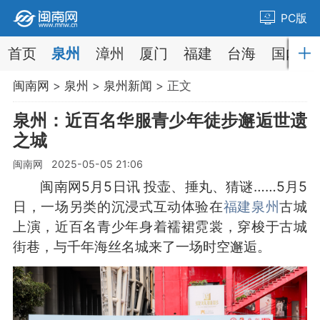
PC版
首页
泉州
漳州
厦门
福建
台海
国内
闽南网
>
泉州
>
泉州新闻
> 正文
泉州：近百名华服青少年徒步邂逅世遗
之城
闽南网 2025-05-05 21:06
闽南网5月5日讯 投壶、捶丸、猜谜……5月5
日，一场另类的沉浸式互动体验在
福建泉州
古城
上演，近百名青少年身着襦裙霓裳，穿梭于古城
街巷，与千年海丝名城来了一场时空邂逅。