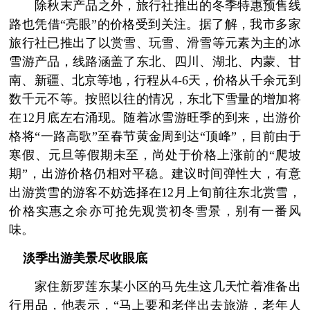
除秋末产品之外，旅行社推出的冬季特惠预售线
路也凭借“亮眼”的价格受到关注。据了解，我市多家
旅行社已推出了以赏雪、玩雪、滑雪等元素为主的冰
雪游产品，线路涵盖了东北、四川、湖北、内蒙、甘
南、新疆、北京等地，行程从4-6天，价格从千余元到
数千元不等。按照以往的情况，东北下雪量的增加将
在12月底左右涌现。随着冰雪游旺季的到来，出游价
格将“一路高歌”至春节黄金周到达“顶峰”，目前由于
寒假、元旦等假期未至，尚处于价格上涨前的“爬坡
期”，出游价格仍相对平稳。建议时间弹性大，有意
出游赏雪的游客不妨选择在12月上旬前往东北赏雪，
价格实惠之余亦可抢先观赏初冬雪景，别有一番风
味。
淡季出游美景尽收眼底
家住新罗莲东某小区的马先生这几天忙着准备出
行用品，他表示，“马上要和老伴出去旅游，老年人