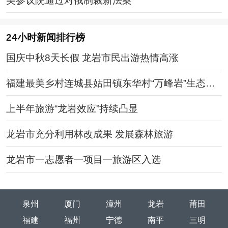
美参议院通过对俄制裁新法案
24小时新闻排行榜
国庆中秋8天长假 龙岩市民出游热情高涨
福建最美乡村连城县姑田镇东华村“万峰岩”生态景
区
上半年旅游“龙岩效应”持续凸显
龙岩市充分利用林改成果 发展森林旅游
龙岩市一志愿者一项目一旅游区入选
泉州
厦门
漳州
龙岩
莆田
福建
福州
宁德
南平
三明